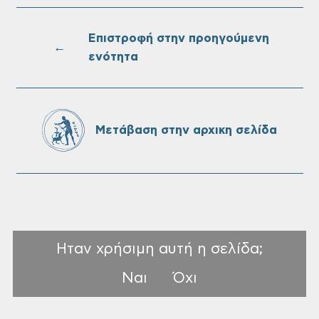
Επαναλειτουργία του συστήματος
SeaTrac στην παραλία του Αγίου
Ονουφρίου
Επιστροφή στην προηγούμενη
←
ενότητα
Πίνακες Κατάταξης & Βαθμολογίας,
Πίνακες προσληπτέων και Ονομαστικοί
πίνακες της προκήρυξης ΣΟΧ 3/2026 του
Μετάβαση στην αρχικη σελίδα
Δήμου Χανίων
Ηταν χρήσιμη αυτή η σελίδα;
Ναι
Όχι