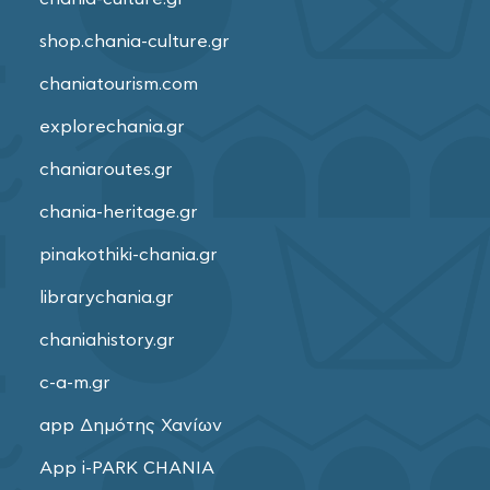
shop.chania-culture.gr
chaniatourism.com
explorechania.gr
chaniaroutes.gr
chania-heritage.gr
pinakothiki-chania.gr
librarychania.gr
chaniahistory.gr
c-a-m.gr
app Δημότης Χανίων
App i-PARK CHANIA