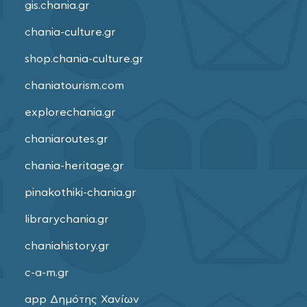
gis.chania.gr
chania-culture.gr
shop.chania-culture.gr
chaniatourism.com
explorechania.gr
chaniaroutes.gr
chania-heritage.gr
pinakothiki-chania.gr
librarychania.gr
chaniahistory.gr
c-a-m.gr
app Δημότης Χανίων