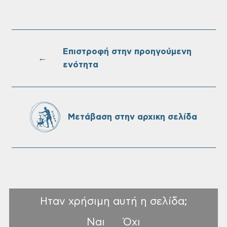
Επαναλειτουργία του συστήματος
SeaTrac στην παραλία του Αγίου
Ονουφρίου
Επιστροφή στην προηγούμενη
←
ενότητα
Πίνακες Κατάταξης & Βαθμολογίας,
Πίνακες προσληπτέων και Ονομαστικοί
πίνακες της προκήρυξης ΣΟΧ 3/2026 του
Μετάβαση στην αρχικη σελίδα
Δήμου Χανίων
Ηταν χρήσιμη αυτή η σελίδα;
Ναι
Όχι