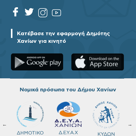
Κατέβασε την εφαρμογή Δημότης
Χανίων για κινητό
Νομικά πρόσωπα του Δήμου Χανίων
←
→
ΚΟ
Δ.Ε.Υ.Α.Χ
ΔΗΜΟΤΙΚΟ
ΚΥΔΩΝ