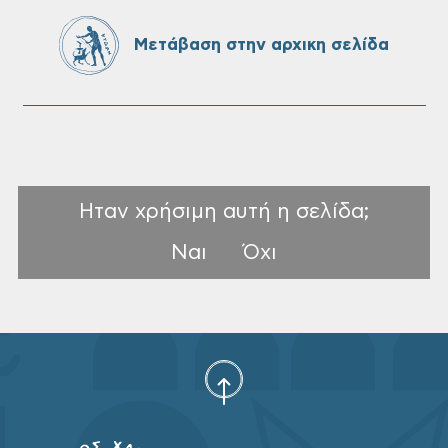
Πίνακες προσληπτέων και Ονομαστικοί
πίνακες της προκήρυξης ΣΟΧ 3/2026 του
Μετάβαση στην αρχικη σελίδα
Δήμου Χανίων
Ηταν χρήσιμη αυτή η σελίδα;
Ναι
Όχι