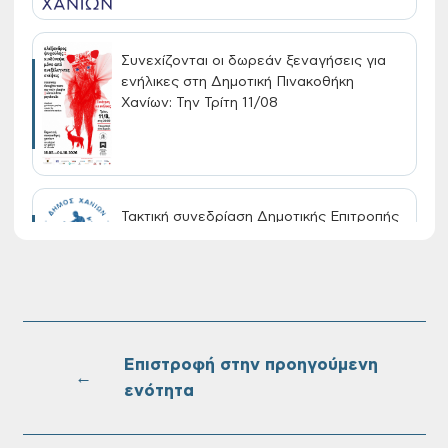
Συνεχίζονται οι δωρεάν ξεναγήσεις για
ενήλικες στη Δημοτική Πινακοθήκη
Χανίων: Την Τρίτη 11/08
Τακτική συνεδρίαση Δημοτικής Επιτροπής
στις 10-08-2026
Επαναλειτουργία του συστήματος
SeaTrac στην παραλία του Αγίου
Ονουφρίου
Επιστροφή στην προηγούμενη
←
ενότητα
Πίνακες Κατάταξης & Βαθμολογίας,