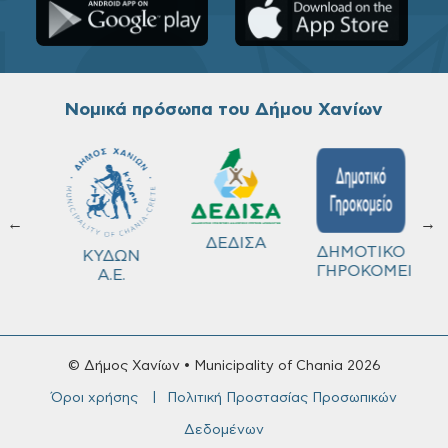
Νομικά πρόσωπα του Δήμου Χανίων
←
→
ΔΕΔΙΣΑ
Χ
ΔΗΜΟΤΙΚΟ
Δ
ΚΥΔΩΝ
ΓΗΡΟΚΟΜΕΙΟ
Λ
Α.Ε.
© Δήμος Χανίων • Municipality of Chania 2026
Όροι χρήσης
Πολιτική Προστασίας Προσωπικών
Δεδομένων