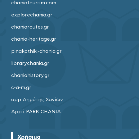
chaniatourism.com
explorechania.gr
chaniaroutes.gr
chania-heritage.gr
pinakothiki-chania.gr
librarychania.gr
chaniahistory.gr
c-a-m.gr
app Δημότης Χανίων
App i-PARK CHANIA
Χρήσιμα