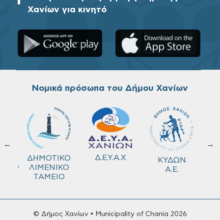
Χανίων για κινητό
Νομικά πρόσωπα του Δήμου Χανίων
←
→
ΚΟ
Δ.Ε.Υ.Α.Χ
ΔΗΜΟΤΙΚΟ
ΚΥΔΩΝ
ΜΕΙΟ
ΛΙΜΕΝΙΚΟ
Α.Ε.
ΤΑΜΕΙΟ
© Δήμος Χανίων • Municipality of Chania 2026