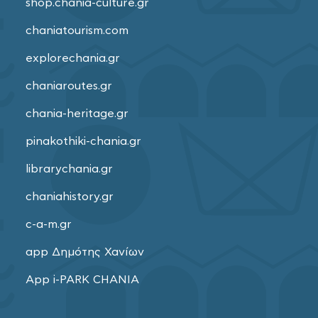
shop.chania-culture.gr
chaniatourism.com
explorechania.gr
chaniaroutes.gr
chania-heritage.gr
pinakothiki-chania.gr
librarychania.gr
chaniahistory.gr
c-a-m.gr
app Δημότης Χανίων
App i-PARK CHANIA