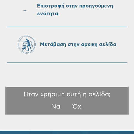
Επιστροφή στην προηγούμενη
←
ενότητα
Oριστικοί πίνακες κατάταξης για την
πρόσληψη προσωπικού με σχέση
εργάσιας ιδιωτικού δικαίου ορισμένου
χρόνου σε υπηρεσίες καθαρισμού
Μετάβαση στην αρχικη σελίδα
σχολικών μονάδων
Ηταν χρήσιμη αυτή η σελίδα;
Ναι
Όχι