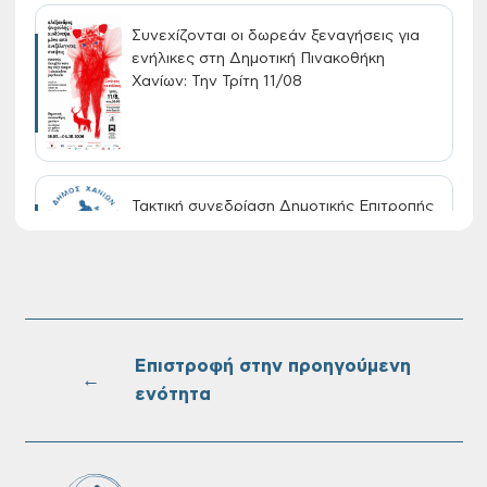
Συνεχίζονται οι δωρεάν ξεναγήσεις για
ενήλικες στη Δημοτική Πινακοθήκη
Χανίων: Την Τρίτη 11/08
Τακτική συνεδρίαση Δημοτικής Επιτροπής
στις 10-08-2026
Επαναλειτουργία του συστήματος
SeaTrac στην παραλία του Αγίου
Ονουφρίου
Επιστροφή στην προηγούμενη
←
ενότητα
Πίνακες Κατάταξης & Βαθμολογίας,
Πίνακες προσληπτέων και Ονομαστικοί
πίνακες της προκήρυξης ΣΟΧ 3/2026 του