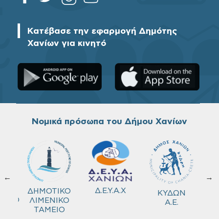
Κατέβασε την εφαρμογή Δημότης
Χανίων για κινητό
Νομικά πρόσωπα του Δήμου Χανίων
←
→
ΚΟ
Δ.Ε.Υ.Α.Χ
ΔΗΜΟΤΙΚΟ
ΚΥΔΩΝ
ΜΕΙΟ
ΛΙΜΕΝΙΚΟ
Α.Ε.
ΤΑΜΕΙΟ