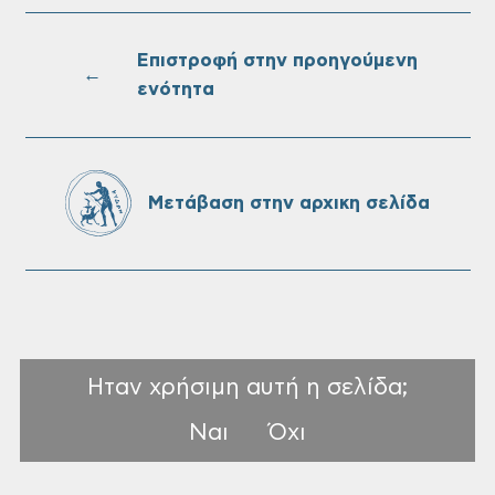
Επαναλειτουργία του συστήματος
SeaTrac στην παραλία του Αγίου
Ονουφρίου
Επιστροφή στην προηγούμενη
←
ενότητα
Πίνακες Κατάταξης & Βαθμολογίας,
Πίνακες προσληπτέων και Ονομαστικοί
πίνακες της προκήρυξης ΣΟΧ 3/2026 του
Μετάβαση στην αρχικη σελίδα
Δήμου Χανίων
Ηταν χρήσιμη αυτή η σελίδα;
Ναι
Όχι