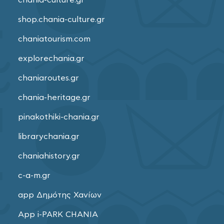
shop.chania-culture.gr
chaniatourism.com
explorechania.gr
chaniaroutes.gr
chania-heritage.gr
pinakothiki-chania.gr
librarychania.gr
chaniahistory.gr
c-a-m.gr
app Δημότης Χανίων
App i-PARK CHANIA