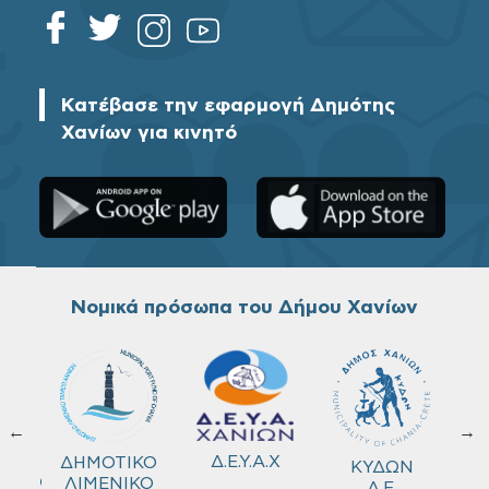
Κατέβασε την εφαρμογή Δημότης
Χανίων για κινητό
Νομικά πρόσωπα του Δήμου Χανίων
←
→
ΚΟ
Δ.Ε.Υ.Α.Χ
ΔΗΜΟΤΙΚΟ
ΚΥΔΩΝ
ΜΕΙΟ
ΛΙΜΕΝΙΚΟ
Α.Ε.