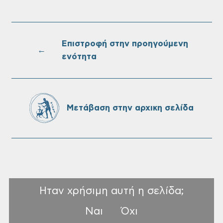
Επαναλειτουργία του συστήματος
SeaTrac στην παραλία του Αγίου
Ονουφρίου
Επιστροφή στην προηγούμενη
←
ενότητα
Πίνακες Κατάταξης & Βαθμολογίας,
Πίνακες προσληπτέων και Ονομαστικοί
πίνακες της προκήρυξης ΣΟΧ 3/2026 του
Μετάβαση στην αρχικη σελίδα
Δήμου Χανίων
Ηταν χρήσιμη αυτή η σελίδα;
Ναι
Όχι