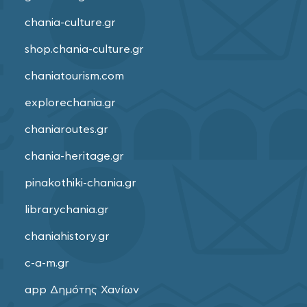
chania-culture.gr
shop.chania-culture.gr
chaniatourism.com
explorechania.gr
chaniaroutes.gr
chania-heritage.gr
pinakothiki-chania.gr
librarychania.gr
chaniahistory.gr
c-a-m.gr
app Δημότης Χανίων