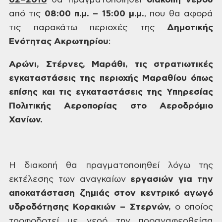
02–2016
θα πραγματοποιηθεί
διακοπή
νερού
από
τις
08:00
π.μ. – 15:00 μ.μ.
,
που θα αφορά
τις παρακάτω περιοχές της
Δημοτικής
Ενότητας Ακρωτηρίου
:
Αρώνι,
Στέρνες, Μαράθι, τις στρατιωτικές
εγκαταστάσεις της περιοχής Μαραθίου
όπως
επίσης και τις εγκαταστάσεις της
Υπηρεσίας
Πολιτικής Αεροπορίας στο
Αεροδρόμιο
Χανίων.
Η διακοπή
θα πραγματοποιηθεί λόγω της
εκτέλεσης
των αναγκαίων
εργασιών
για την
αποκατάσταση ζημιάς στον κεντρικό
αγωγό
υδροδότησης Κορακιών – Στερνών,
ο οποίος
τροφοδοτεί με νερό την προαναφερθείσα