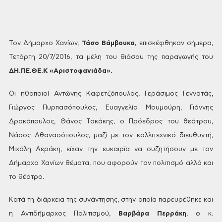
Τον
Δήμαρχο Χανίων,
Τάσο Βάμβουκα,
επισκέφθηκαν σήμερα,
Τετάρτη 20/7/2016, τα
μέλη του θιάσου της παραγωγής του
ΔΗ.ΠΕ.ΘΕ.Κ «Αριστοφανιάδα».
Οι
ηθοποιοί Αντώνης Καφετζόπουλος, Γεράσιμος
Γεννατάς,
Γιώργος Πυρπασόπουλος,
Ευαγγελία Μουμούρη, Γιάννης
Δρακόπουλος,
Θάνος Τοκάκης, ο Πρόεδρος του θεάτρου,
Νάσος Αθανασόπουλος, μαζί με τον
καλλιτεχνικό διευθυντή,
Μιχάλη Αεράκη,
είχαν την ευκαιρία να συζητήσουν με τον
Δήμαρχο Χανίων θέματα, που αφορούν τον
πολιτισμό αλλά και
το θέατρο.
Κατά
τη διάρκεια της συνάντησης, στην οποία
παρευρέθηκε και
η Αντιδήμαρχος Πολιτισμού,
Βαρβάρα Περράκη
, ο κ.