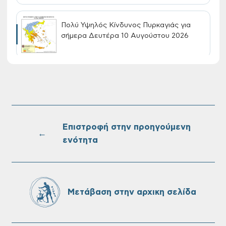
Πολύ Υψηλός Κίνδυνος Πυρκαγιάς για
σήμερα Δευτέρα 10 Αυγούστου 2026
Συνεχίζονται οι δωρεάν ξεναγήσεις για
ενήλικες στη Δημοτική Πινακοθήκη
Χανίων: Την Τρίτη 11/08
Επιστροφή στην προηγούμενη
←
ενότητα
Τακτική συνεδρίαση Δημοτικής Επιτροπής
στις 10-08-2026
Μετάβαση στην αρχικη σελίδα
Επαναλειτουργία του συστήματος
SeaTrac στην παραλία του Αγίου