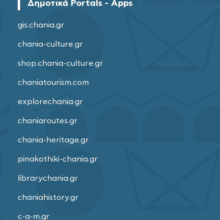
Δημοτικά Portals - Apps
gis.chania.gr
chania-culture.gr
shop.chania-culture.gr
chaniatourism.com
explorechania.gr
chaniaroutes.gr
chania-heritage.gr
pinakothiki-chania.gr
librarychania.gr
chaniahistory.gr
c-a-m.gr