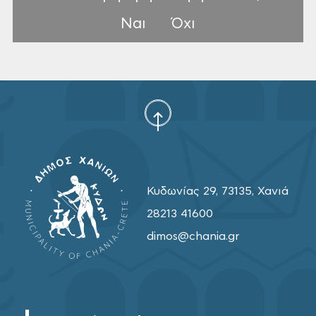
Ναι
Όχι
Κυδωνίας 29, 73135, Χανιά
28213 41600
dimos@chania.gr