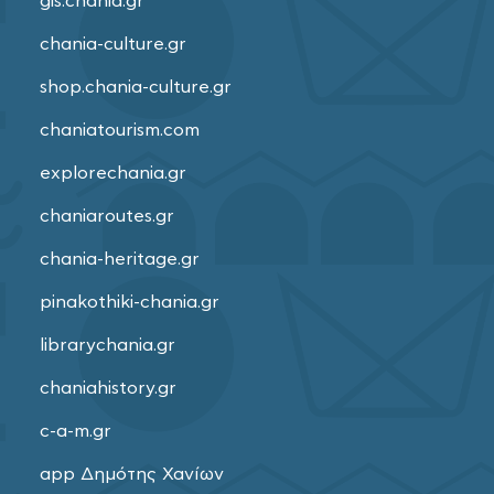
gis.chania.gr
chania-culture.gr
shop.chania-culture.gr
chaniatourism.com
explorechania.gr
chaniaroutes.gr
chania-heritage.gr
pinakothiki-chania.gr
librarychania.gr
chaniahistory.gr
c-a-m.gr
app Δημότης Χανίων