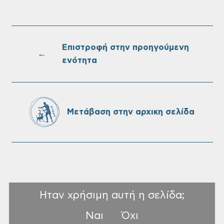
Επαναλειτουργία του συστήματος
SeaTrac στην παραλία του Αγίου
Ονουφρίου
Επιστροφή στην προηγούμενη
←
ενότητα
Πίνακες Κατάταξης & Βαθμολογίας,
Πίνακες προσληπτέων και Ονομαστικοί
πίνακες της προκήρυξης ΣΟΧ 3/2026 του
Μετάβαση στην αρχικη σελίδα
Δήμου Χανίων
Ηταν χρήσιμη αυτή η σελίδα;
Ναι
Όχι