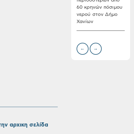
60 κρηνών πόσιμου
Επι
νερού στον Δήμο
08-
Χανίων
Oριστικοί πίνακες
κατάταξης για την
πρόσληψη
προσωπικού με
←
→
σχέση εργάσιας
ιδιωτικού δικαίου
ορισμένου χρόνου
σε υπηρεσίες
καθαρισμού
σχολικών μονάδων
ην αρχικη σελίδα