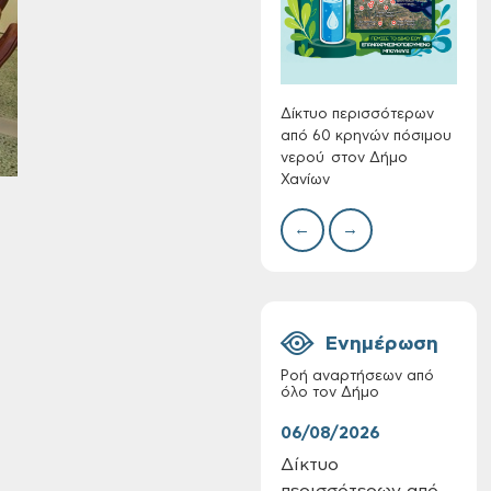
Συλλ
γρα
περι
με θ
Πινα
Δίκτυο περισσότερων
από 60 κρηνών πόσιμου
νερού στον Δήμο
Χανίων
Πίνακες Κατάταξης
←
→
& Βαθμολογίας,
Πίνακες
προσληπτέων και
Ονομαστικοί πίνακες
της προκήρυξης
Ενημέρωση
ΣΟΧ 3/2026 του
Δήμου Χανίων
Ροή αναρτήσεων από
όλο τον Δήμο
06/08/2026
06/
Δίκτυο
Τακ
περισσότερων από
Δημ