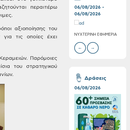
ζητούνται περαιτέρω
06/08/2026 -
06/
06/08/2026
06/
ιμες.
όποι αξιοποίησης του
ΝΥΧΤΕΡΙΝΗ ΕΦΗΜΕΡΙΑ
ΚΑΤ
Τακτική συνεδρίαση
για τις οποίες
έχει
ΑΣΘ
Δημοτικής
←
→
Επιτροπής στις 10-
08-2026
Κεραμειών. Παρόμοιες
ίσια του
στρατηγικού
νίων.
Δράσεις
06/08/2026
16/
Επαναλειτουργία
του συστήματος
SeaTrac στην
παραλία του Αγίου
Ονουφρίου