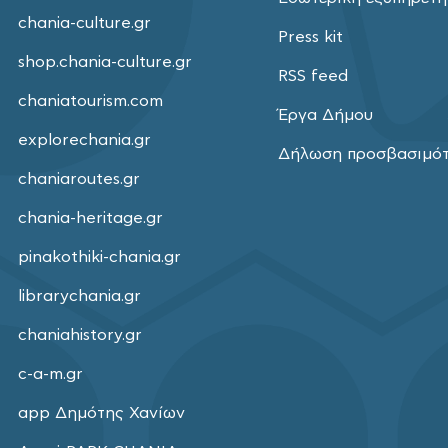
chania-culture.gr
Press kit
shop.chania-culture.gr
RSS feed
chaniatourism.com
Έργα Δήμου
explorechania.gr
Δήλωση προσβασιμό
chaniaroutes.gr
chania-heritage.gr
pinakothiki-chania.gr
librarychania.gr
chaniahistory.gr
c-a-m.gr
app Δημότης Χανίων