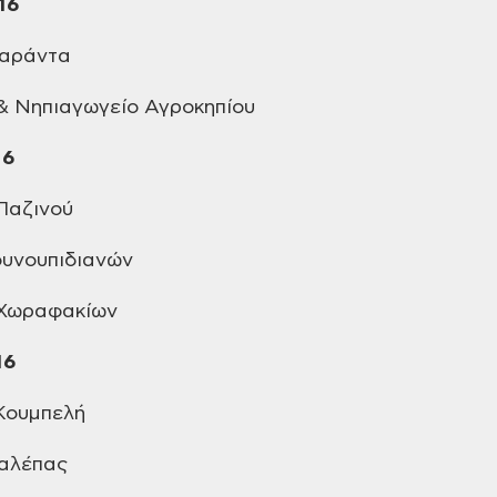
16
Σαράντα
& Νηπιαγωγείο Αγροκηπίου
16
Παζινού
υνουπιδιανών
 Χωραφακίων
16
ουμπελή
αλέπας