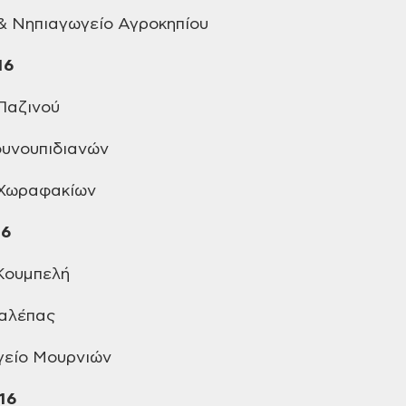
& Νηπιαγωγείο Αγροκηπίου
16
Παζινού
υνουπιδιανών
 Χωραφακίων
16
ουμπελή
αλέπας
είο Μουρνιών
16