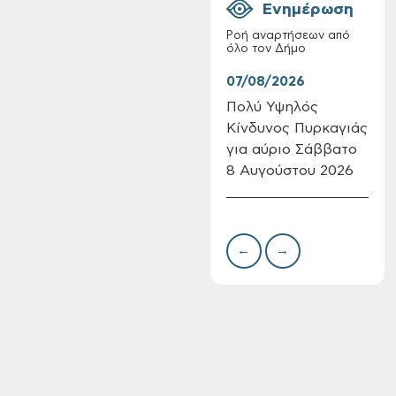
Ενημέρωση
Ροή αναρτήσεων από
όλο τον Δήμο
07/08/2026
07/
Πολύ Υψηλός
Συν
Κίνδυνος Πυρκαγιάς
δωρ
Επαναλειτουργία
για αύριο Σάββατο
για
του συστήματος
SeaTrac στην
8 Αυγούστου 2026
Δημ
παραλία του Αγίου
Πιν
Ονουφρίου
Την
←
→