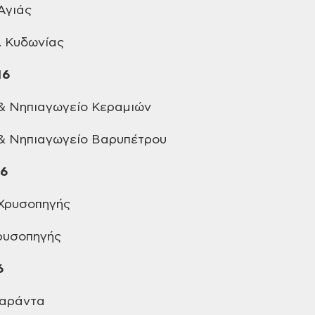
Αγιάς
 Κυδωνίας
16
& Νηπιαγωγείο Κεραμιών
& Νηπιαγωγείο Βαρυπέτρου
16
Χρυσοπηγής
υσοπηγής
6
Σαράντα