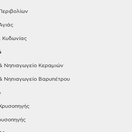
Περιβολίων
Αγιάς
 Κυδωνίας
6
& Νηπιαγωγείο Κεραμιών
& Νηπιαγωγείο Βαρυπέτρου
6
Χρυσοπηγής
υσοπηγής