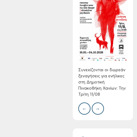
Συνεχίζονται οι
δωρεάν ξεναγήσεις
για ενήλικες στη
Δημοτική
Πινακοθήκη Χανίων:
Δίκτ
από 
Την Τρίτη 11/08
νερο
Χανί
Συνεχίζονται οι δωρεάν
ξεναγήσεις για ενήλικες
στη Δημοτική
Πινακοθήκη Χανίων: Την
Τρίτη 11/08
←
→
Τακτική συνεδρίαση
Δημοτικής
Επιτροπής στις 10-
08-2026