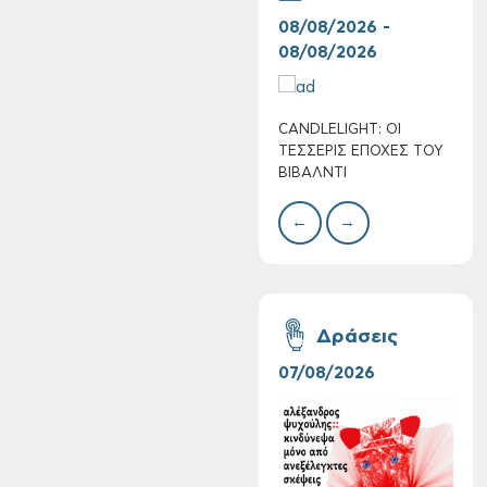
08/08/2026 -
07/
08/08/2026
08/
CANDLELIGHT: ΟΙ
Ο Σ
Πολύ Υψηλός
ΤΕΣΣΕΡΙΣ ΕΠΟΧΕΣ ΤΟΥ
ΣΩΘ
Κίνδυνος Πυρκαγιάς
ΒΙΒΑΛΝΤΙ
για αύριο Σάββατο 8
Αυγούστου 2026
←
→
Δράσεις
07/08/2026
06/