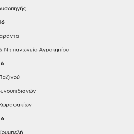
υσοπηγής
16
Σαράντα
& Νηπιαγωγείο Αγροκηπίου
16
Παζινού
υνουπιδιανών
 Χωραφακίων
16
ουμπελή