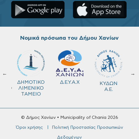
Νομικά πρόσωπα του Δήμου Χανίων
←
→
ΚΟ
Δ.Ε.Υ.Α.Χ
ΔΗΜΟΤΙΚΟ
ΚΥΔΩΝ
ΜΕΙΟ
ΛΙΜΕΝΙΚΟ
Α.Ε.
ΤΑΜΕΙΟ
© Δήμος Χανίων • Municipality of Chania 2026
Όροι χρήσης
Πολιτική Προστασίας Προσωπικών
Δεδομένων