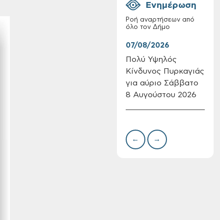
Ενημέρωση
Ροή αναρτήσεων από
όλο τον Δήμο
07/08/2026
07/
Πολύ Υψηλός
Συν
Κίνδυνος Πυρκαγιάς
δωρ
Επαναλειτουργία
για αύριο Σάββατο
για
του συστήματος
SeaTrac στην
8 Αυγούστου 2026
Δημ
παραλία του Αγίου
Πιν
Ονουφρίου
Την
←
→