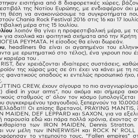
στηκαν
εισιτήρια από 8 διαφορετικές χώρες,
βάζοντ
στιβάλ της Νοτίου Ευρώπης,
με ενδιαφέρον όχι μ
στη θέση να
ανακοινώσουμε τα συγκροτήματα που
στούν
Chania Rock Festival 2016 στις 16 και 17 Ιουλ
τιβαλική
μέρα στις 15 Ιουλίου.
υλίου
λοιπόν
θα γίνει η προφεστιβαλική μέρα, με τ
»
για σχολικά και φοιτητικά σχήματα από
την Κρήτη 
ΠΟΓΕΙΑ ΡΕΥΜΑΤΑ. H
είσοδος θα
είναι δωρεάν.
ου
,
headliners
θα είναι οι αγαπημένοι του ελληνι
ντα με ερωτηματικό στο τέλος), ένα
γκρουπ που έ
ν καριέρα του .
RIST,
δεν χρειάζονται ιδιαίτερες συστάσεις,
καθώς
ροϊόν της χώρας μας σε ότι
έχει να κάνει με τη r
ες
φανατικούς οπαδούς κι εντελώς προσωπικό
ήχο, 
.
UTTING
CREW,
έχουν σίγουρα το πιο αναγνωρίσιμο
t) died in your arms”, που ακόμα και σήμερα
ακού
κούς σταθμούς σ’ όλον τον
κόσμο (υπολογίζεται 
ου συγκεκριμένου
τραγουδιού, ξεπερνούν τα 10.000.0
Ελλάδα!!! Οι επίσης Βρετανοί, PRAYING
MANTIS,
N
MAIDEN,
DEF
LEPPARD
και SAXON,
για να εξελ
ή παρουσία εδώ και πάρα
πολλά χρόνια, έχοντας σ
κιθαρίστα των IRON
MAIDEN,
Dennis
Stratton.
Ο
αι νυν μέλη των INNERWISH και ROCK
N’ ROLL 
φόρησαν το ντεμπούτο τους, “Fallen
empires” στ