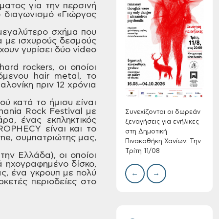
ματος για την
περσινή
ο
διαγωνισμό «Γιώργος
Συνεχίζονται οι
μεγαλύτερο σχήμα που
δωρεάν ξεναγήσεις
α με
ισχυρούς δεσμούς
χουν γυρίσει δύο video
για ενήλικες στη
Δημοτική
hard
rockers,
οι οποίοι
Πινακοθήκη Χανίων:
Δίκτ
όμενου
hair
metal,
το
από 
Την Τρίτη 11/08
λονίκη πριν 12 χρόνια
νερο
Χανί
ύ κατά το ήμισυ είναι
hania
Rock
Festival
με
Συνεχίζονται οι δωρεάν
ρα, ένας εκπληκτικός
ξεναγήσεις για ενήλικες
ROPHECY
είναι και το
στη Δημοτική
ne,
συμπατριώτης μας,
Πινακοθήκη Χανίων: Την
Τρίτη 11/08
ην Ελλάδα), οι οποίοι
ά
ηχογραφημένο δίσκο,
ς, ένα γκρουπ
με πολύ
←
→
Τακτική συνεδρίαση
κετές περιοδείες στο
Δημοτικής
Επιτροπής στις 10-
08-2026