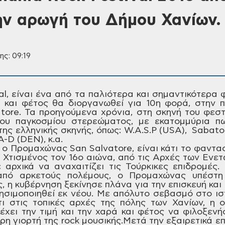
την αρωγή του Δήμου Χανίων.
ης: 09:19
l, είναι ένα από τα παλιότερα και
σημαντικότερα φ
 και φέτος θα διοργανωθεί
για 10η φορά, στην π
ore. Τα προηγούμενα χρόνια,
στη σκηνή του φεστ
ου παγκοσμίου
στερεώματος, με εκατομμύρια π
της
ελληνικής σκηνής, όπως: W.A.S.P (USA),
Sabaton
A-D (DEN), κ.α.
ο Προμαχώνας San Salvatore, είναι κάτι
το φαντασ
 Χτισμένος τον 16ο αιώνα, από
τις Αρχές των Ενετώ
ε αρχικά να
αναχαιτίζει τις Τούρκικες επιδρομές.
Κ
πό αρκετούς πολέμους, ο Προμαχώνας
υπέστη 
, η κυβέρνηση ξεκίνησε πλάνα
για την επισκευή κα
ησιμοποιηθεί
εκ νέου. Με απόλυτο σεβασμό στο ισ
ι
στις τοπικές αρχές της πόλης των Χανίων,
η ο
έχει
την τιμή και την χαρά και φέτος να
φιλοξενήσ
ρη γιορτή της rock
μουσικής.
Μετά την εξαιρετικά ε