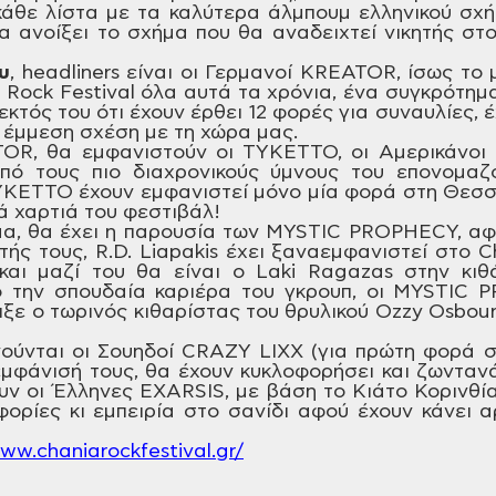
άθε λίστα με τα καλύτερα
άλμπουμ ελληνικού σχή
α ανοίξει
το σχήμα που θα αναδειχτεί νικητής στ
υ
,
headliners
είναι οι Γερμανοί KREATOR,
ίσως το 
a
Rock
Festival
όλα αυτά τα χρόνια, ένα συγκρότημ
εκτός του ότι έχουν έρθει 12 φορές για
συναυλίες, έ
 έμμεση σχέση με τη
χώρα μας.
OR,
θα εμφανιστούν οι TYKETTO,
οι Αμερικάνοι 
πό τους
πιο διαχρονικούς ύμνους του επονομαζ
YKETTO
έχουν εμφανιστεί μόνο μία φορά στη
Θεσσα
 χαρτιά του φεστιβάλ!
α, θα έχει η παρουσία των
MYSTIC
PROPHECY,
αφο
ής τους, R.D.
Liapakis
έχει ξαναεμφανιστεί στο C
αι μαζί του θα είναι ο Laki
Ragazas
στην κιθά
την σπουδαία καριέρα του γκρουπ,
οι MYSTIC
P
ιξε ο
τωρινός κιθαρίστας του θρυλικού Ozzy
Osbour
νούνται οι Σουηδοί CRAZY
LIXX
(για πρώτη φορά στ
εμφάνισή τους, θα
έχουν κυκλοφορήσει και ζωνταν
υν οι Έλληνες EXARSIS,
με βάση το Κιάτο Κορινθία
φορίες κι
εμπειρία στο σανίδι αφού έχουν κάνει
αρ
ww
.
chaniarockfestival
.
gr
/