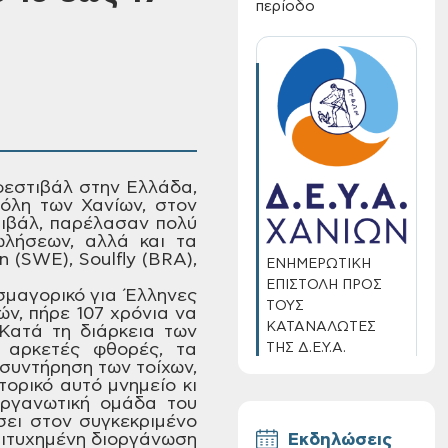
περίοδο
εστιβάλ στην Ελλάδα,
όλη των Χανίων, στον
ιβάλ, παρέλασαν πολύ
ωλήσεων,
αλλά και τα
 (SWE), Soulfly (BRA),
ΕΝΗΜΕΡΩΤΙΚΗ
ΕΠΙΣΤΟΛΗ ΠΡΟΣ
μαγορικό για Έλληνες
ΤΟΥΣ
ν, πήρε 107 χρόνια να
ΚΑΤΑΝΑΛΩΤΕΣ
ατά τη διάρκεια των
ΤΗΣ Δ.Ε.Υ.Α.
αρκετές φθορές, τα
ι συντήρηση των
τοίχων,
ΧΑΝΙΩΝ
τορικό
αυτό μνημείο κι
ργανωτική ομάδα του
ει στον συγκεκριμένο
πιτυχημένη
διοργάνωση
Εκδηλώσεις