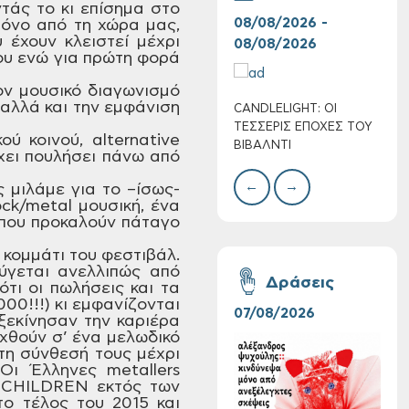
άς το κι επίσημα στο
08/08/2026 -
07/
όνο από τη χώρα μας,
 έχουν
κλειστεί μέχρι
08/08/2026
08/
ίου ενώ
για πρώτη φορά
ον
μουσικό διαγωνισμό
αλλά και την εμφάνιση
CANDLELIGHT: ΟΙ
Ο Σ
Πολύ Υψηλός
ΤΕΣΣΕΡΙΣ ΕΠΟΧΕΣ ΤΟΥ
ΣΩΘ
κού
κοινού, alternative
Κίνδυνος Πυρκαγιάς
ΒΙΒΑΛΝΤΙ
χει πουλήσει πάνω από
για αύριο Σάββατο 8
Αυγούστου 2026
←
→
 μιλάμε για το –ίσως-
ock/metal
μουσική, ένα
που προκαλούν πάταγο
κομμάτι του φεστιβάλ.
γεται ανελλιπώς από
Δράσεις
ότι οι πωλήσεις και
τα
00!!!) κι
εμφανίζονται
07/08/2026
06/
ξεκίνησαν την καριέρα
ιχθούν σ’ ένα μελωδικό
τη σύνθεσή τους
μέχρι
ι Έλληνες metallers
CHILDREN εκτός των
ο τέλος του 2015 και