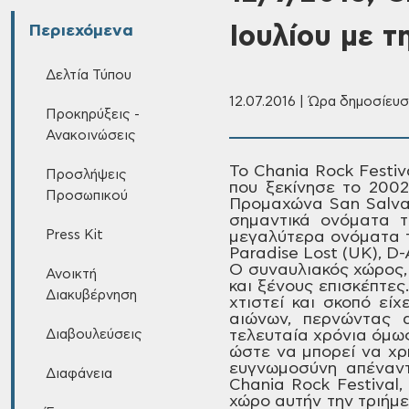
Ιουλίου με 
Περιεχόμενα
Δελτία Τύπου
12.07.2016 | Ώρα δημοσίευσ
Προκηρύξεις -
Ανακοινώσεις
Το Chania
Rock Festiva
Προσλήψεις
που ξεκίνησε το 2002
Προσωπικού
Προμαχώνα San Salvat
σημαντικά ονόματα τ
Press Kit
μεγαλύτερα ονόματα 
Paradise Lost (UK), D-
Ο συναυλιακός
χώρος, 
Ανοικτή
και ξένους
επισκέπτες.
Διακυβέρνηση
χτιστεί και σκοπό είχ
αιώνων, περνώντας
α
Διαβουλεύσεις
τελευταία
χρόνια όμως
ώστε να μπορεί να χρ
ευγνωμοσύνη απέναντ
Διαφάνεια
Chania Rock Festival, 
χώρο
αυτήν την τριήμε