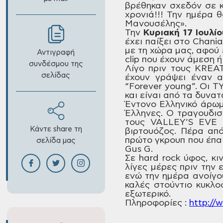
βρέθηκαν
σχεδόν σε κ
χρονιά!!! Την ημέρα θ
Μανουσέλης».
Την
Κυριακή
17 Ιουλίο
έχει παίξει
στο Chani
με τη χώρα μας, αφού
Αντιγραφή
clip
που έχουν άμεση ή
συνδέσμου της
Λίγο πριν
τους KREAT
σελίδας
έχουν γράψει έναν α
“Forever
young”.
Οι T
και είναι από
τα δυνατά
Έντονο
Ελληνικό άρωμ
Έλληνες. Ο
τραγουδιστ
τους VALLEY’S
EVE
κ
Κάντε share τη
βιρτουόζος.
Πέρα από 
πρώτο γκρουπ που έπα
σελίδα μας
Gus
G.
Σε hard
rock
ύφος, κι
λίγες μέρες πριν την 
ενώ την ημέρα
ανοίγο
καλές στούντιο κυκλο
εξωτερικό.
Πληροφορίες
:
http
://
w