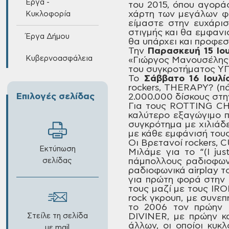
Έργα -
του 2015, όπου αγορά
χάρτη των
μεγάλων φε
Κυκλοφορία
είμαστε στην ευχάρι
στιγμής και θα εμφανι
Έργα Δήμου
θα υπάρχει και προφεσ
Την
Παρασκευή
15 Ιο
Κυβερνοασφάλεια
«Γιώργος Μανουσέλης
του
συγκροτήματος Υ
Το
Σάββατο
16 Ιουλί
rockers,
THERAPY?
(πά
Επιλογές σελίδας
2.000.000 δίσκους στη
Για τους
ROTTING
CH
καλύτερο
εξαγώγιμο π
συγκρότημα με χιλιάδ
με κάθε εμφάνισή
τους
Οι Βρετανοί
rockers,
C
Εκτύπωση
Μιλάμε για το “(I
jus
σελίδας
πάμπολλους
ραδιοφωνι
ραδιοφωνικά airplay τ
για πρώτη φορά στην
τους μαζί με τους
IRO
rock
γκρουπ, με συνεπ
το 2006 τον πρώην 
Στείλε τη σελίδα
DIVINER,
με πρώην κ
άλλων, οι οποίοι
κυκλο
με mail