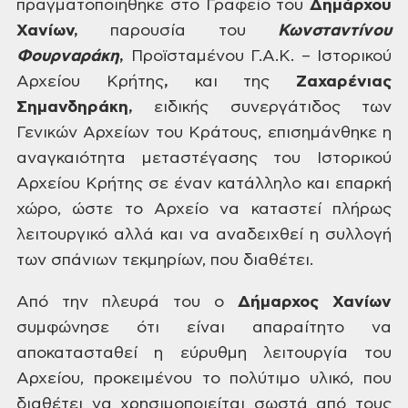
πραγματοποιήθηκε στο Γραφείο του
Δημάρχου
Χανίων,
παρουσία του
Κωνσταντίνου
Φουρναράκη
,
Προϊσταµένου Γ.Α.Κ. – Ιστορικού
Αρχείου
Κρήτης
,
και
της
Ζαχαρένιας
Σημανδηράκη,
ειδικής
συνεργάτιδος των
Γενικών Αρχείων του
Κράτους, επισημάνθηκε η
αναγκαιότητα
μεταστέγασης του Ιστορικού
Αρχείου
Κρήτης σε έναν κατάλληλο και επαρκή
χώρο, ώστε το Αρχείο να καταστεί πλήρως
λειτουργικό αλλά και να αναδειχθεί η
συλλογή
των σπάνιων τεκμηρίων, που
διαθέτει.
Από την πλευρά του ο
Δήμαρχος Χανίων
συμφώνησε ότι είναι απαραίτητο να
αποκατασταθεί η εύρυθμη λειτουργία του
Αρχείου, προκειμένου το πολύτιμο υλικό,
που
διαθέτει να χρησιμοποιείται σωστά
από τους