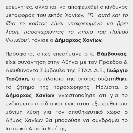
ερευνητές, αλλά και να αποφευχθεί
ο κίνδυνος
μεταφοράς του εκτός Χανίων.
“Γι΄ αυτό και το
ίδιο το κράτος είναι
υποχρεωμένο να βρει
λύση, παραχωρώντας
το κτίριο του Παλιού
Ψυγείου”,
τόνισε
ο
Δήμαρχος
Χανίων.
Πρόσφατα, όπως επεσήμανε ο κ.
Βάμβουκας,
είχε συνάντηση στην Αθήνα
με
τον Πρόεδρο &
Διευθύνοντα Σύμβουλο
της ΕΤΑΔ Α.Ε.,
Γεώργιο
Τερζάκη,
στο
πλαίσιο της οποίας συζητήθηκε
το ζήτημα
της παραχώρησης. Μάλιστα, ο
Δήμαρχος
Χανίων
γνωστοποίησε
ότι για το
ενδιάμεσο στάδιο και έως ότου
εξευρεθεί μια
μόνιμη λύση για τον
αποθηκευτικό χώρο ο
Δήμος Χανίων θα
μπορούσε να συνδράμει το
Ιστορικό Αρχείο
Κρήτης.