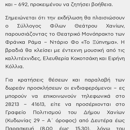
και – 692, προκειμένου
να ζητήσει βοήθεια.
Σημειώνεται
ότι την εκδήλωση θα πλαισιώσουν
ο
Σύλλογος Φίλων Θεάτρου Χανίων,
παρουσιάζοντας το Θεατρικό Μονόπρακτο
των
Φράνκα Ράμα – Ντάριο Φο «Το Ξύπνημα».
Η
βραδιά θα κλείσει με έντεχνη μουσική
από τις
καλλιτέχνιδες, Ελευθερία
Κοκοτσάκη και Ειρήνη
Κόλλια.
Για
κρατήσεις θέσεων και παραλαβή των
δωρεάν
προσκλήσεων οι ενδιαφερόμενοι – ες
μπορούν να επικοινωνούν τηλεφωνικά στο
28213 – 41613, είτε να προσέρχονται στο
Γραφείο Πολιτισμού του Δήμου Χανίων
(Κυδωνίας 29 – Α΄ όροφος) από Δευτέρα έως
Παρασκευή (8.00 έως 15.30), λόγω του