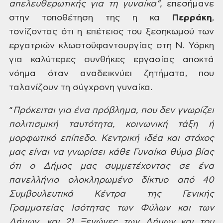
απελευθερωτικής για τη γυναίκα”,
επεσήμανε
στην τοποθέτηση της η κα
Περράκη
,
τονίζοντας ότι η επέτειος του ξεσηκωμού
των
εργατριών κλωστοϋφαντουργίας στη
Ν. Υόρκη
για καλύτερες συνθήκες εργασίας
αποκτά
νόημα όταν αναδεικνύει ζητήματα,
που
ταλανίζουν τη σύγχρονη γυναίκα.
“
Πρόκειται
για ένα
πρόβλημα,
που δεν γνωρίζει
πολιτισμική ταυτότητα,
κοινωνική τάξη ή
μορφωτικό επίπεδο.
Κεντρική ιδέα και στόχος
μας είναι να
γνωρίσει κάθε Γυναίκα θύμα βίας
ότι ο
Δήμος μας συμμετέχοντας σε ένα
πανελλήνιο
ολοκληρωμένο δίκτυο από 40
Συμβουλευτικά
Κέντρα της Γενικής
Γραμματείας Ισότητας
των Φύλων και των
Δήμων, και 21 Ξενώνες
των Δήμων και του