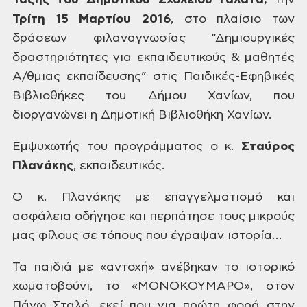
Τάξης
του Δημοτικού Σχολείου Γαλατά,
την
Τρίτη 15 Μαρτίου 2016
, στο πλαίσιο των
δράσεων φιλαναγνωσίας “Δημιουργικές
δραστηριότητες για εκπαιδευτικούς &
μαθητές
Α/θμιας εκπαίδευσης” στις
Παιδικές-Εφηβικές
Βιβλιοθήκες του Δήμου
Χανίων, που
διοργανώνει η Δημοτική
Βιβλιοθήκη Χανίων.
Εμψυχωτής
του προγράμματος ο κ.
Σταύρος
Πλανάκης
,
εκπαιδευτικός.
Ο
κ. Πλανάκης με επαγγελματισμό και
ασφάλεια οδήγησε και περπάτησε τους
μικρούς
μας φίλους σε τόπους που έγραψαν
ιστορία…
Τα
παιδιά με «αντοχή» ανέβηκαν το ιστορικό
χωματοβούνι, το «ΜΟΝΟΚΟΥΜΑΡΟ», στον
Πάνω Σταλό, εκεί που για πρώτη φορά στην