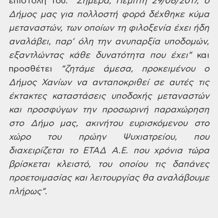
επιστολή του:
“Σήμερα, Πέμπτη 29/06/2017, ο
Δήμος μας για
πολλοστή φορά δέχθηκε κύμα
μεταναστών,
των οποίων τη φιλοξενία έχει ήδη
αναλάβει,
παρ’ όλη την ανυπαρξία υποδομών,
εξαντλώντας κάθε δυνατότητα που έχει”
και
προσθέτει
“ζητάμε
άμεσα,
προκειμένου ο
Δήμος Χανίων να ανταποκριθεί
σε αυτές τις
έκτακτες καταστάσεις
υποδοχής μεταναστών
και προσφύγων την
προσωρινή παραχώρηση
στο Δήμο μας,
ακινήτου ευρισκόμενου στο
χώρο του
πρώην Ψυχιατρείου, που
διαχειρίζεται
το ΕΤΑΔ Α.Ε. που χρόνια τώρα
βρίσκεται
κλειστό, του οποίου τις δαπάνες
προετοιμασίας και λειτουργίας θα
αναλάβουμε
πλήρως”.