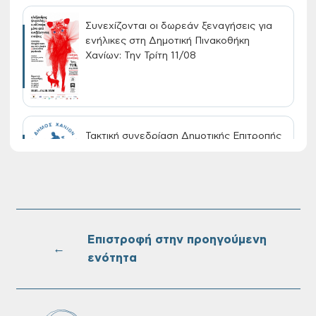
Συνεχίζονται οι δωρεάν ξεναγήσεις για
ενήλικες στη Δημοτική Πινακοθήκη
Χανίων: Την Τρίτη 11/08
Τακτική συνεδρίαση Δημοτικής Επιτροπής
στις 10-08-2026
Επαναλειτουργία του συστήματος
SeaTrac στην παραλία του Αγίου
Ονουφρίου
Επιστροφή στην προηγούμενη
←
ενότητα
Πίνακες Κατάταξης & Βαθμολογίας,
Πίνακες προσληπτέων και Ονομαστικοί