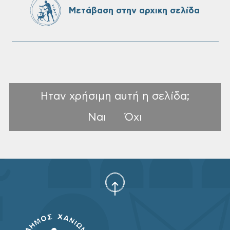
πίνακες της προκήρυξης ΣΟΧ 3/2026 του
Μετάβαση στην αρχικη σελίδα
Δήμου Χανίων
Ηταν χρήσιμη αυτή η σελίδα;
Ναι
Όχι