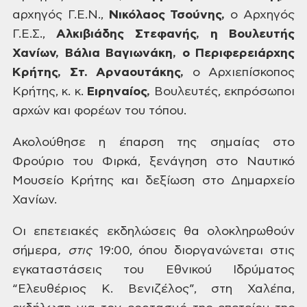
αρχηγός
Γ.Ε.Ν.,
Νικόλαος Τσούνης,
ο Αρχηγός
Γ.Ε.Σ.,
Αλκιβιάδης
Στεφανής,
η
Βουλευτής
Χανίων,
Βάλια Βαγιωνάκη,
ο
Περιφερειάρχης
Κρήτης,
Στ. Αρναουτάκης,
ο
Αρχιεπίσκοπος
Κρήτης, κ. κ.
Ειρηναίος,
Βουλευτές, εκπρόσωποι
αρχών και φορέων
του τόπου.
Ακολούθησε η
έπαρση της σημαίας στο
Φρούριο του
Φιρκά, ξενάγηση στο Ναυτικό
Μουσείο
Κρήτης και δεξίωση στο Δημαρχείο
Χανίων.
Οι επετειακές
εκδηλώσεις θα ολοκληρωθούν
σήμερα
,
στις
19:00, όπου διοργανώνεται
στις
εγκαταστάσεις του Εθνικού Ιδρύματος
“Ελευθέριος Κ. Βενιζέλος”, στη
Χαλέπα,