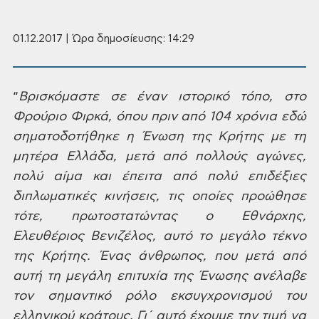
01.12.2017 | Ώρα δημοσίευσης: 14:29
“
Βρισκόμαστε
σε έναν ιστορικό τόπο, στο
Φρούριο Φιρκά,
όπου πριν από 104 χρόνια εδώ
σηματοδοτήθηκε
η Ένωση της Κρήτης με τη
μητέρα Ελλάδα,
μετά από πολλούς αγώνες,
πολύ αίμα και
έπειτα από πολύ επιδέξιες
διπλωματικές
κινήσεις, τις οποίες προώθησε
τότε,
πρωτοστατώντας ο Εθνάρχης,
Ελευθέριος
Βενιζέλος, αυτό το μεγάλο τέκνο
της
Κρήτης. Ένας άνθρωπος, που μετά από
αυτή
τη μεγάλη επιτυχία της Ένωσης ανέλαβε
τον σημαντικό ρόλο εκσυγχρονισμού του
ελληνικού κράτους. Γι΄ αυτό έχουμε την
τιμή να