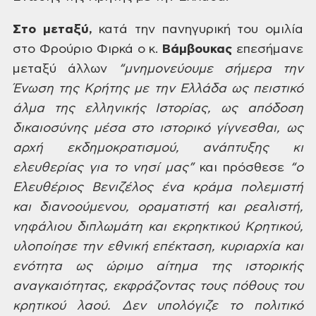
Στο
μεταξύ
,
κατά την πανηγυρική του ομιλία
στο
Φρούριο Φιρκά ο κ.
Βάμβουκας
επεσήμανε
μεταξύ άλλων
“μ
νημονεύουμε
σήμερα την
Ένωση της Κρήτης με την Ελλάδα
ως πειστικό
άλμα της ελληνικής Ιστορίας,
ως απόδοση
δικαιοσύνης μέσα στο ιστορικό
γίγνεσθαι, ως
αρχή εκδημοκρατισμού,
ανάπτυξης κι
ελευθερίας για το νησί
μας”
και
πρόσθεσε
“ο
Ελευθέριος Βενιζέλος ένα κράμα πολεμιστή
και διανοούμενου, οραματιστή και
ρεαλιστή,
νηφάλιου διπλωμάτη και
εκρηκτικού Κρητικού,
υλοποίησε την
εθνική επέκταση, κυριαρχία και
ενότητα
ως ώριμο αίτημα της ιστορικής
αναγκαιότητας,
εκφράζοντας τους πόθους του
κρητικού
λαού. Δεν υπολόγιζε το πολιτικό