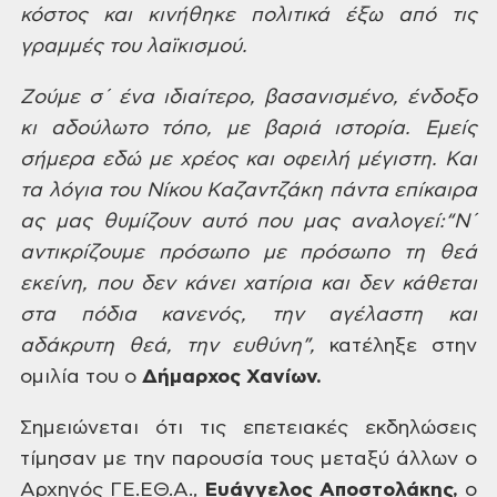
κόστος
και κινήθηκε πολιτικά έξω από τις
γραμμές
του λαϊκισμού.
Ζούμε
σ΄ ένα ιδιαίτερο, βασανισμένο, ένδοξο
κι αδούλωτο τόπο, με βαριά ιστορία. Εμείς
σήμερα εδώ με χρέος και οφειλή μέγιστη.
Και
τα λόγια του Νίκου Καζαντζάκη πάντα
επίκαιρα
ας μας θυμίζουν αυτό που μας
αναλογεί:
“
Ν΄
αντικρίζουμε πρόσωπο με πρόσωπο τη θεά
εκείνη, που δεν κάνει χατίρια και δεν
κάθεται
στα πόδια κανενός, την αγέλαστη
και
αδάκρυτη θεά, την ευθύνη”,
κατέληξε στην
ομιλία του ο
Δήμαρχος
Χανίων.
Σημειώνεται
ότι τις επετειακές εκδηλώσεις
τίμησαν
με την παρουσία τους μεταξύ άλλων ο
Αρχηγός ΓΕ.ΕΘ.Α.,
Ευάγγελος
Αποστολάκης,
ο