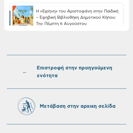
Η «Ειρήνη» του Αριστοφάνη στην Παιδική
– Εφηβική Βιβλιοθήκη Δημοτικού Κήπου:
Την Πέμπτη 6 Αυγούστου
Διακοπή νερού στην οδό Νικολάου
Πλαστήρα της Δ.Κ. Τσικαλαριών
Επιστροφή στην προηγούμενη
←
ενότητα
Πίνακες Κατάταξης & Βαθμολογίας,
Πίνακες προσληπτέων και Ονομαστικοί
πίνακες της προκήρυξης ΣΟΧ 3/2026 του
Δήμου Χανίων
Μετάβαση στην αρχικη σελίδα