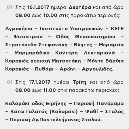
Στις
16.1.2017
ημέρα
Δευτέρα
και
από ώρα
08.00
έως
10.00
στις παρακάτω
περιοχές:
Αγροκήπιο –
Ινστιτούτο Υποτροπικών – ΚΕΓΕ
–
Ψυχιατρείο – Οδός Θεραπευτηρίου –
Στρατόπεδο Στεφανάκη – Βλητές – Μεραρχία
– Μαρμαράδικο Καντέρη Λενταριανά –
Κορακιές περιοχή Μητσοτάκη – Μόντε
Βάρδια
Κορακιές – Πυθάρι – Αρώνι –
Αργουλιδές.
Στις
17.1.2017
ημέρα
Τρίτη
και
από ώρα
08.00
έως
11.00
στις
παρακάτω περιοχές:
Καλαμάκι
οδός Ειρήνης – Περιοχή Πανόραμα
– Κάτω
Γαλατάς (Καλαμάκι) – Ψαθί – Σταλός
–
Περιοχή Αγ.Παντελεήμονος Σταλού.