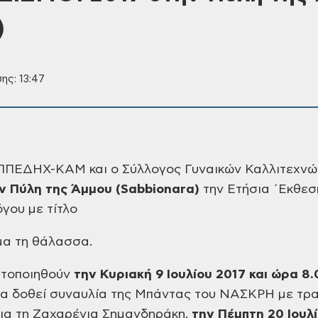
)
ης: 13:47
ΕΠΠΕΔΗΧ-ΚΑΜ και ο
Σύλλογος Γυναικών Καλλιτεχνώ
 Πύλη της Άμμου (
Sabbionara
)
την Ετήσια
΄Εκθεσ
όγου
με τίτλο
μα
τη θάλασσα.
ατοποιηθούν
την Κυριακή 9 Ιουλίου 2017 και ώρα 8.0
θα δοθεί συναυλία
της Μπάντας του ΝΑΣΚΡΗ με τρα
ια τη Ζαχαρένια
Σημανδηράκη,
την Πέμπτη 20 Ιουλί