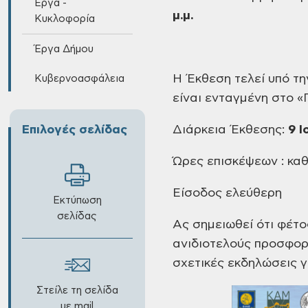
Έργα -
μ.μ.
Κυκλοφορία
Έργα Δήμου
Η
Έκθεση τελεί υπό τη
Κυβερνοασφάλεια
είναι ενταγμένη στο «
Επιλογές σελίδας
Διάρκεια
Έκθεσης:
9
Ι
Ώρες
επισκέψεων : καθη
Είσοδος
ελεύθερη
Εκτύπωση
σελίδας
Ας
σημειωθεί ότι φέτο
ανιδιοτελούς προσφο
σχετικές
εκδηλώσεις γι
Στείλε τη σελίδα
με mail