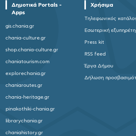
Δημοτικά Portals -
Χρήσιμα
Apps
Τηλεφωνικός κατάλο
gis.chania.gr
Εσωτερική εξυπηρέτ
chania-culture.gr
Press kit
shop.chania-culture.gr
RSS feed
chaniatourism.com
Έργα Δήμου
explorechania.gr
Δήλωση προσβασιμό
chaniaroutes.gr
chania-heritage.gr
pinakothiki-chania.gr
librarychania.gr
chaniahistory.gr