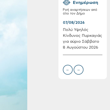
Ενημέρωση
Ροή αναρτήσεων από
όλο τον Δήμο
07/08/2026
07/
Πολύ Υψηλός
Συν
Κίνδυνος Πυρκαγιάς
δωρ
Επαναλειτουργία
για αύριο Σάββατο
για
του συστήματος
SeaTrac στην
8 Αυγούστου 2026
Δημ
παραλία του Αγίου
Πιν
Ονουφρίου
Την
←
→