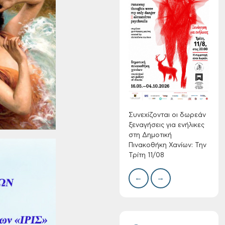
Συνεχίζονται οι
δωρεάν ξεναγήσεις
για ενήλικες στη
Δημοτική
Πινακοθήκη Χανίων:
Δίκτ
από 
Την Τρίτη 11/08
νερο
Χανί
Συνεχίζονται οι δωρεάν
ξεναγήσεις για ενήλικες
στη Δημοτική
Πινακοθήκη Χανίων: Την
Τρίτη 11/08
←
→
Τακτική συνεδρίαση
Δημοτικής
Επιτροπής στις 10-
08-2026