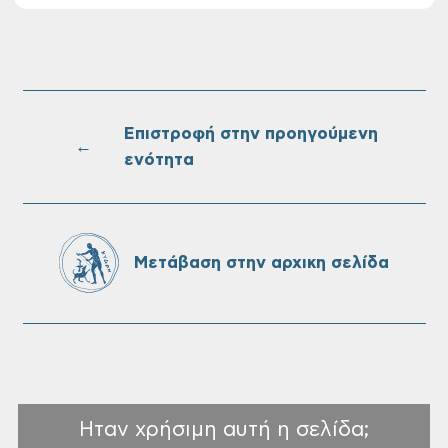
στις 10-08-2026
Επαναλειτουργία του συστήματος
SeaTrac στην παραλία του Αγίου
Ονουφρίου
Επιστροφή στην προηγούμενη
←
ενότητα
Πίνακες Κατάταξης & Βαθμολογίας,
Πίνακες προσληπτέων και Ονομαστικοί
πίνακες της προκήρυξης ΣΟΧ 3/2026 του
Μετάβαση στην αρχικη σελίδα
Δήμου Χανίων
Ηταν χρήσιμη αυτή η σελίδα;