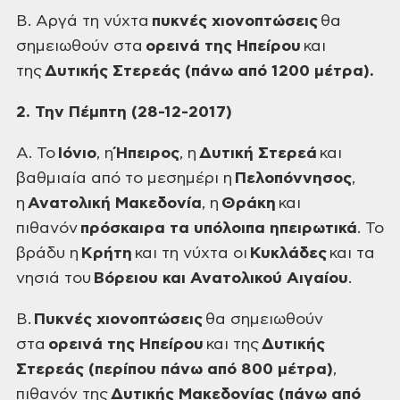
Β. Αργά τη νύχτα
πυκνές χιονοπτώσεις
θα
σημειωθούν στα
ορεινά της Ηπείρου
και
της
Δυτικής Στερεάς (πάνω από 1200 μέτρα).
2. Την Πέμπτη (28-12-2017)
Α. Το
Ιόνιο
, η
Ήπειρος
, η
Δυτική Στερεά
και
βαθμιαία από το μεσημέρι η
Πελοπόννησος
,
η
Ανατολική Μακεδονία
, η
Θράκη
και
πιθανόν
πρόσκαιρα τα υπόλοιπα ηπειρωτικά
. Το
βράδυ η
Κρήτη
και τη νύχτα οι
Κυκλάδες
και τα
νησιά του
Βόρειου και Ανατολικού Αιγαίου
.
Β.
Πυκνές χιονοπτώσεις
θα σημειωθούν
στα
ορεινά της Ηπείρου
και της
Δυτικής
Στερεάς (περίπου πάνω από 800 μέτρα)
,
πιθανόν της
Δυτικής Μακεδονίας (πάνω από