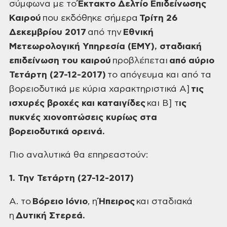
σύμφωνα με το
Έκτακτο Δελτίο Επιδείνωσης
Καιρού
που εκδόθηκε σήμερα
Τρίτη 26
Δεκεμβρίου 2017
από την
Εθνική
Μετεωρολογική Υπηρεσία (ΕΜΥ), σταδιακή
επιδείνωση του καιρού
προβλέπεται
από αύριο
Τετάρτη (27-12-2017)
το απόγευμα και από τα
βορειοδυτικά με κύρια χαρακτηριστικά Α]
τις
ισχυρές βροχές και καταιγίδες
και Β] τ
ις
πυκνές χιονοπτώσεις κυρίως στα
βορειοδυτικά ορεινά.
Πιο αναλυτικά θα επηρεαστούν:
1. Την Τετάρτη (27-12-2017)
Α. το
Βόρειο Ιόνιο
, η
Ήπειρος
και σταδιακά
η
Δυτική Στερεά.