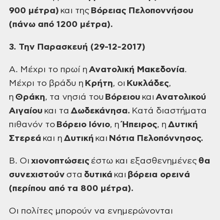
900 μέτρα)
και της
Βόρειας Πελοποννήσου
(πάνω από 1200 μέτρα).
3. Την Παρασκευή (29-12-2017)
Α. Μέχρι το πρωί η
Ανατολική Μακεδονία
.
Μέχρι το βράδυ η
Κρήτη
, οι
Κυκλάδες
,
η
Θράκη
, τα νησιά του
Βόρειου
και
Ανατολικού
Αιγαίου
και τα
Δωδεκάνησα.
Κατά διαστήματα
πιθανόν το
Βόρειο Ιόνιο
, η
Ήπειρος
, η
Δυτική
Στερεά
και η
Δυτική
και
Νότια Πελοπόννησος.
Β. Οι
χιονοπτώσεις
έστω και εξασθενημένες
θα
συνεχιστούν
στα
δυτικά
και
βόρεια ορεινά
(περίπου από τα 800 μέτρα).
Οι πολίτες μπορούν να ενημερώνονται