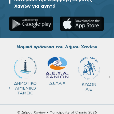
Κατέβασε την εφαρμογή Δημότης
Χανίων για κινητό
Νομικά πρόσωπα του Δήμου Χανίων
←
→
ΚΟ
Δ.Ε.Υ.Α.Χ
ΔΗΜΟΤΙΚΟ
ΚΥΔΩΝ
ΜΕΙΟ
ΛΙΜΕΝΙΚΟ
Α.Ε.
ΤΑΜΕΙΟ
© Δήμος Χανίων • Municipality of Chania 2026