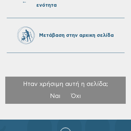
←
ενότητα
Πίνακες Κατάταξης & Βαθμολογίας,
Πίνακες προσληπτέων και Ονομαστικοί
πίνακες της προκήρυξης ΣΟΧ 3/2026 του
Μετάβαση στην αρχικη σελίδα
Δήμου Χανίων
Ηταν χρήσιμη αυτή η σελίδα;
Ναι
Όχι