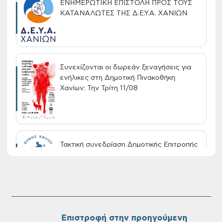
ΕΝΗΜΕΡΩΤΙΚΗ ΕΠΙΣΤΟΛΗ ΠΡΟΣ ΤΟΥΣ
ΚΑΤΑΝΑΛΩΤΕΣ ΤΗΣ Δ.Ε.Υ.Α. ΧΑΝΙΩΝ
Συνεχίζονται οι δωρεάν ξεναγήσεις για
ενήλικες στη Δημοτική Πινακοθήκη
Χανίων: Την Τρίτη 11/08
Τακτική συνεδρίαση Δημοτικής Επιτροπής
στις 10-08-2026
Επαναλειτουργία του συστήματος
SeaTrac στην παραλία του Αγίου
Ονουφρίου
Επιστροφή στην προηγούμενη