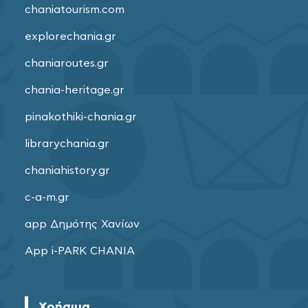
chaniatourism.com
explorechania.gr
chaniaroutes.gr
chania-heritage.gr
pinakothiki-chania.gr
librarychania.gr
chaniahistory.gr
c-a-m.gr
app Δημότης Χανίων
App i-PARK CHANIA
Χρήσιμα