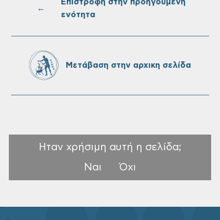
Ονουφρίου
Επιστροφή στην προηγούμενη
←
ενότητα
Πίνακες Κατάταξης & Βαθμολογίας,
Πίνακες προσληπτέων και Ονομαστικοί
πίνακες της προκήρυξης ΣΟΧ 3/2026 του
Μετάβαση στην αρχικη σελίδα
Δήμου Χανίων
Ηταν χρήσιμη αυτή η σελίδα;
Ναι
Όχι