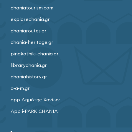
chaniatourism.com
explorechania.gr
chaniaroutes.gr
chania-heritage.gr
pinakothiki-chania.gr
librarychania.gr
chaniahistory.gr
c-a-m.gr
app Δημότης Χανίων
App i-PARK CHANIA