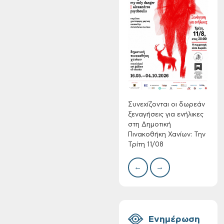
Συνεχίζονται οι
δωρεάν ξεναγήσεις
για ενήλικες στη
Δημοτική
Δίκτ
Πινακοθήκη Χανίων:
από 
νερο
Την Τρίτη 11/08
Χανί
Συνεχίζονται οι δωρεάν
ξεναγήσεις για ενήλικες
στη Δημοτική
Πινακοθήκη Χανίων: Την
Τρίτη 11/08
←
→
Τακτική συνεδρίαση
Δημοτικής
Επιτροπής στις 10-
08-2026
Ενημέρωση