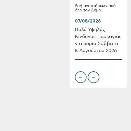
Ροή αναρτήσεων από
όλο τον Δήμο
07/08/2026
07/
Πολύ Υψηλός
Συν
Κίνδυνος Πυρκαγιάς
δωρ
Επαναλειτουργία
για αύριο Σάββατο
για
του συστήματος
8 Αυγούστου 2026
Δημ
SeaTrac στην
Πιν
παραλία του Αγίου
Την
Ονουφρίου
←
→