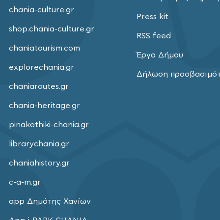
chania-culture.gr
Press kit
shop.chania-culture.gr
RSS feed
chaniatourism.com
Έργα Δήμου
explorechania.gr
Δήλωση προσβασιμό
chaniaroutes.gr
chania-heritage.gr
pinakothiki-chania.gr
librarychania.gr
chaniahistory.gr
c-a-m.gr
app Δημότης Χανίων