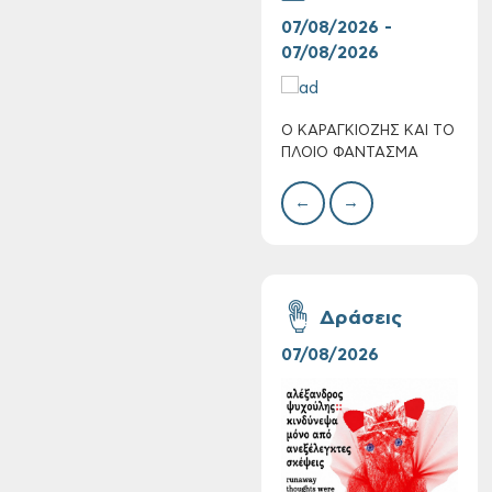
07/08/2026 -
30/
07/08/2026
08/
Ο ΚΑΡΑΓΚΙΟΖΗΣ ΚΑΙ ΤΟ
BAZ
Πολύ Υψηλός
ΠΛΟΙΟ ΦΑΝΤΑΣΜΑ
ΜΕΓ
Κίνδυνος Πυρκαγιάς
για αύριο Σάββατο 8
←
→
Αυγούστου 2026
Δράσεις
07/08/2026
06/