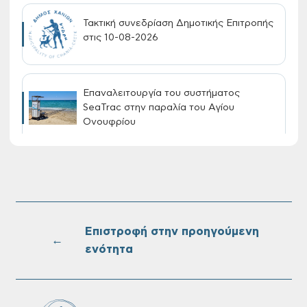
Τακτική συνεδρίαση Δημοτικής Επιτροπής
στις 10-08-2026
Επαναλειτουργία του συστήματος
SeaTrac στην παραλία του Αγίου
Ονουφρίου
Πίνακες Κατάταξης & Βαθμολογίας,
Πίνακες προσληπτέων και Ονομαστικοί
πίνακες της προκήρυξης ΣΟΧ 3/2026 του
Δήμου Χανίων
Επιστροφή στην προηγούμενη
←
ενότητα
Oριστικοί πίνακες κατάταξης για την
πρόσληψη προσωπικού με σχέση
εργάσιας ιδιωτικού δικαίου ορισμένου
χρόνου σε υπηρεσίες καθαρισμού