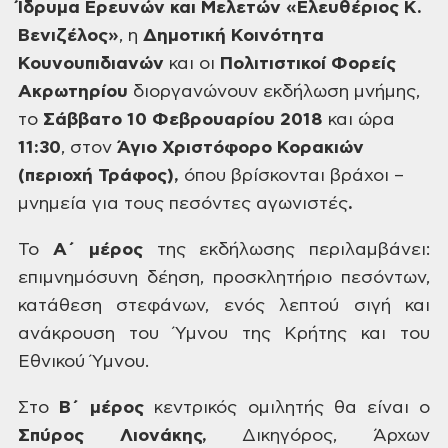
Ίδρυμα
Ερευνών και Μελετών «Ελευθέριος Κ.
Βενιζέλος»
, η
Δημοτική Κοινότητα
Κουνουπιδιανών
και οι
Πολιτιστικοί
Φορείς
Ακρωτηρίου
διοργανώνουν εκδήλωση μνήμης,
το
Σάββατο
10 Φεβρουαρίου 2018
και ώρα
11:30
,
στον
Άγιο
Χριστόφορο Κορακιών
(περιοχή Τράφος),
όπου βρίσκονται
βράχοι –
μνημεία για τους πεσόντες
αγωνιστές
.
Το
Α΄
μέρος
της
εκδήλωσης περιλαμβάνει:
επιμνημόσυνη
δέηση, προσκλητήριο πεσόντων,
κατάθεση
στεφάνων, ενός λεπτού σιγή και
ανάκρουση
του Ύμνου της Κρήτης και του
Εθνικού
Ύμνου.
Στο
Β΄
μέρος
κεντρικός
ομιλητής θα είναι ο
Σπύρος
Λιονάκης,
Δικηγόρος, Άρχων