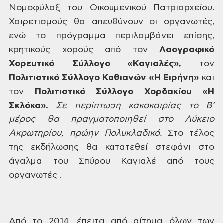
Νομοφύλαξ του Οικουμενικού
Πατριαρχείου.
Χαιρετισμούς θα απευθύνουν
οι οργανωτές,
ενώ το πρόγραμμα περιλαμβάνει
επίσης,
κρητικούς χορούς από τον
Λαογραφικό
Χορευτικό Σύλλογο
«Καγιαλές»,
τον
Πολιτιστικό Σύλλογο Καθιανών «Η Ειρήνη»
και
τον
Πολιτιστικό
Σύλλογο Χορδακίου «Η
Σκλόκα».
Σε
περίπτωση κακοκαιρίας το Β’
μέρος θα
πραγματοποιηθεί στο Λύκειο
Ακρωτηρίου,
πρώην Πολυκλαδικό.
Στο
τέλος
της εκδήλωσης θα κατατεθεί στεφάνι
στο
άγαλμα του Σπύρου Καγιαλέ από τους
οργανωτές .
Από το 2014, έπειτα από
αίτημα όλων των