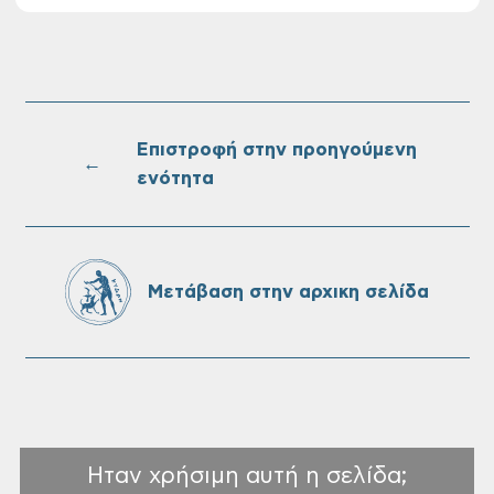
Διακοπή νερού στην οδό Νικολάου
Πλαστήρα της Δ.Κ. Τσικαλαριών
Επιστροφή στην προηγούμενη
←
ενότητα
Πίνακες Κατάταξης & Βαθμολογίας,
Πίνακες προσληπτέων και Ονομαστικοί
πίνακες της προκήρυξης ΣΟΧ 3/2026 του
Δήμου Χανίων
Μετάβαση στην αρχικη σελίδα
Ηταν χρήσιμη αυτή η σελίδα;