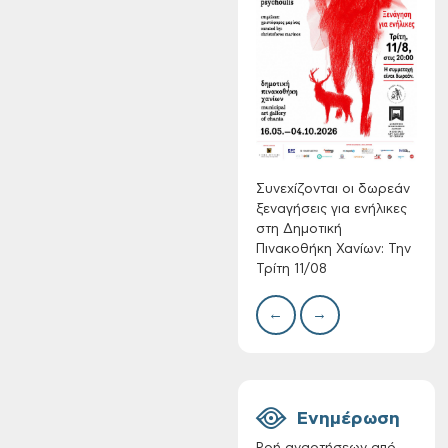
Τακτική συνεδρίαση
Δίκτ
Δημοτικής
από 
Επιτροπής στις 10-
νερο
08-2026
Χανί
Συνεχίζονται οι δωρεάν
ξεναγήσεις για ενήλικες
στη Δημοτική
Πινακοθήκη Χανίων: Την
Τρίτη 11/08
←
→
Επαναλειτουργία
του συστήματος
SeaTrac στην
παραλία του Αγίου
Ονουφρίου
Ενημέρωση