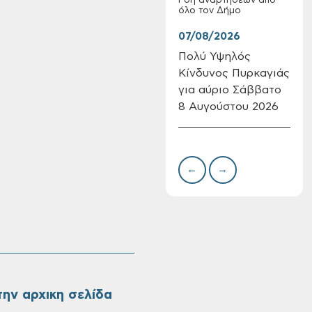
Ροή αναρτήσεων από
όλο τον Δήμο
07/08/2026
07/
Πολύ Υψηλός
Συν
Κίνδυνος Πυρκαγιάς
δωρ
για αύριο Σάββατο
για
8 Αυγούστου 2026
Δημ
Πίνακες Κατάταξης
Πιν
& Βαθμολογίας,
Την
Πίνακες
προσληπτέων και
←
→
Ονομαστικοί πίνακες
της προκήρυξης
ΣΟΧ 3/2026 του
Δήμου Χανίων
ην αρχικη σελίδα