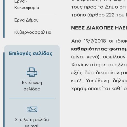
Έργα -
τους προς το Δήμο ότι
Κυκλοφορία
τρόπο
(άρθρο
222 του 
Έργα Δήμου
ΝΕΕΣ
ΔΙΑΚΟΠΕΣ ΗΛΕ
Κυβερνοασφάλεια
Από
19/7/2018
οι ιδιο
καθαριότητας-φωτισ
Επιλογές σελίδας
(είναι κενό),
οφείλου
Χανίων αίτηση
απαλλαγ
εξής δύο δικαιολογητι
και
2.
Υπεύθυνη δήλωσ
Εκτύπωση
χρησιμοποιείται καθ΄ 
σελίδας
Στείλε τη σελίδα
με mail