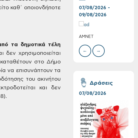
ίτο καθ΄ οποιονδήποτε
07/08/2026 -
10/
09/08/2026
10/
ΑΜΝΕΤ
ΣΥΝ
ΧΡΙ
πό τα δημοτικά
τέλη
ΣΤΑ
←
→
ι δεν χρησιμοποιείται
καταθέτουν στο Δήμο
ία να επισυνάπτουν τα
Συνεχίζονται οι
δότησης του ακινήτου
δωρεάν ξεναγήσεις
Δράσεις
για ενήλικες στη
κτροδοτείται και δεν
Δημοτική
07/08/2026
06/
8).
Πινακοθήκη Χανίων:
Την Τρίτη 11/08