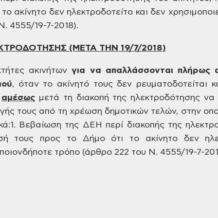
το ακίνητο δεν ηλεκτροδοτείτο και δεν
χρησιμοποιε
Ν. 4555/19-7-2018).
ΚΤΡΟΔΟΤΗΣΗΣ (ΜΕΤΑ ΤΗΝ
19/7/2018)
κτήτες ακινήτων
για
να απαλλάσσονται πλήρως α
μού
,
όταν το ακίνητό τους δεν ρευματοδοτείται
κα
ν
αμέσως
μετά τη διακοπή της ηλεκτροδότησης να
ής τους από τη χρέωση δημοτικών
τελών, στην οπο
κά:
1.
Βεβαίωση της ΔΕΗ περί διακοπής της
ηλεκτρο
ή τους προς το Δήμο ότι
το ακίνητο δεν ηλε
οποιονδήποτε
τρόπο (άρθρο
222 του Ν. 4555/19-7-201