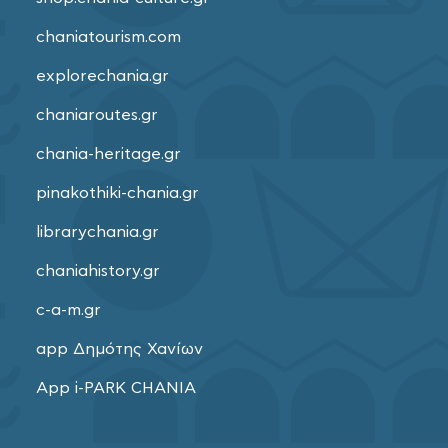
chaniatourism.com
explorechania.gr
chaniaroutes.gr
chania-heritage.gr
pinakothiki-chania.gr
librarychania.gr
chaniahistory.gr
c-a-m.gr
app Δημότης Χανίων
App i-PARK CHANIA