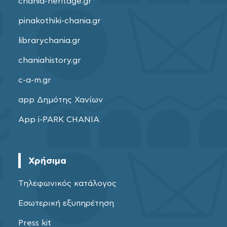
chania-heritage.gr
pinakothiki-chania.gr
librarychania.gr
chaniahistory.gr
c-a-m.gr
app Δημότης Χανίων
App i-PARK CHANIA
Χρήσιμα
Τηλεφωνικός κατάλογος
Εσωτερική εξυπηρέτηση
Press kit