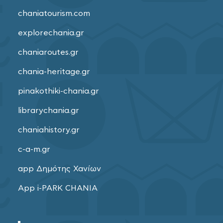
chaniatourism.com
explorechania.gr
chaniaroutes.gr
chania-heritage.gr
pinakothiki-chania.gr
librarychania.gr
chaniahistory.gr
c-a-m.gr
app Δημότης Χανίων
App i-PARK CHANIA