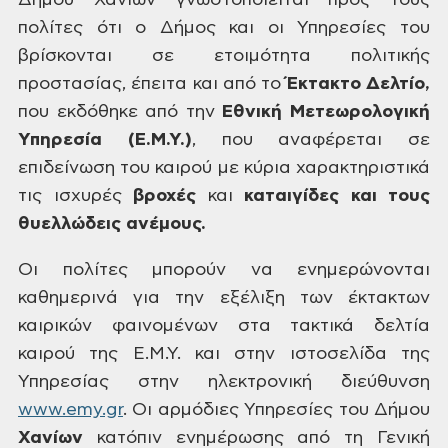
Δήμου Χανίων
γνωστοποιείται προς τους
πολίτες ότι
ο Δήμος και οι Υπηρεσίες του
βρίσκονται
σε ετοιμότητα πολιτικής
προστασίας,
έπειτα και από το
Έκτακτο
Δελτίο,
που
εκδόθηκε από την
Εθνική Μετεωρολογική
Υπηρεσία (Ε.Μ.Υ.)
,
που αναφέρεται σε
επιδείνωση του καιρού
με κύρια χαρακτηριστικά
τις ισχυρές
βροχές
και
καταιγίδες και τους
θυελλώδεις ανέμους.
Οι
πολίτες μπορούν να ενημερώνονται
καθημερινά για την εξέλιξη των έκτακτων
καιρικών φαινομένων στα τακτικά δελτία
καιρού της Ε.Μ.Υ. και στην ιστοσελίδα
της
Υπηρεσίας στην ηλεκτρονική διεύθυνση
www.emy.gr
.
Οι αρμόδιες Υπηρεσίες του Δήμου
Χανίων
κατόπιν ενημέρωσης από τη Γενική