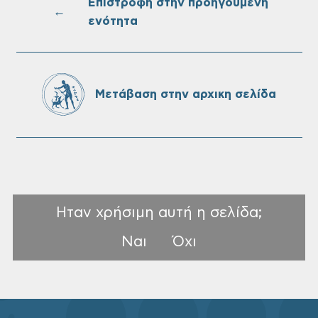
Ονουφρίου
Επιστροφή στην προηγούμενη
←
ενότητα
Πίνακες Κατάταξης & Βαθμολογίας,
Πίνακες προσληπτέων και Ονομαστικοί
πίνακες της προκήρυξης ΣΟΧ 3/2026 του
Μετάβαση στην αρχικη σελίδα
Δήμου Χανίων
Ηταν χρήσιμη αυτή η σελίδα;
Ναι
Όχι