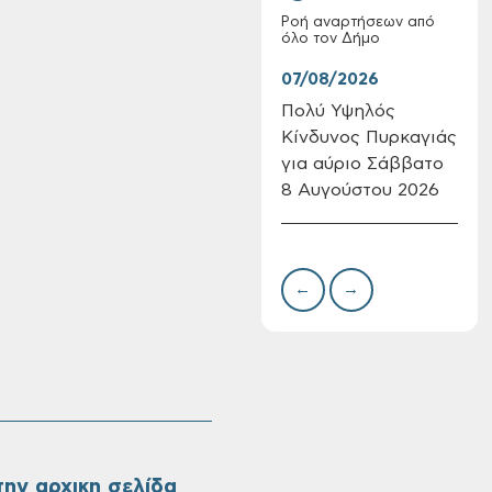
Ροή αναρτήσεων από
όλο τον Δήμο
07/08/2026
07/
Πολύ Υψηλός
Συν
Κίνδυνος Πυρκαγιάς
δωρ
Επαναλειτουργία
για αύριο Σάββατο
για
του συστήματος
8 Αυγούστου 2026
Δημ
SeaTrac στην
Πιν
παραλία του Αγίου
Την
Ονουφρίου
←
→
ην αρχικη σελίδα