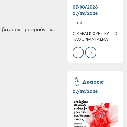
07/08/2026 -
30/
07/08/2026
08/
μβάντων μπορούν να
Ο ΚΑΡΑΓΚΙΟΖΗΣ ΚΑΙ ΤΟ
BAZ
Πολύ Υψηλός
ΠΛΟΙΟ ΦΑΝΤΑΣΜΑ
ΜΕΓ
Κίνδυνος Πυρκαγιάς
για αύριο Σάββατο 8
←
→
Αυγούστου 2026
Δράσεις
07/08/2026
06/