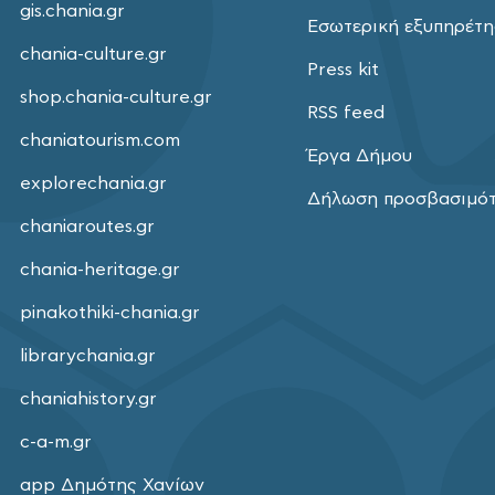
gis.chania.gr
Εσωτερική εξυπηρέτ
chania-culture.gr
Press kit
shop.chania-culture.gr
RSS feed
chaniatourism.com
Έργα Δήμου
explorechania.gr
Δήλωση προσβασιμό
chaniaroutes.gr
chania-heritage.gr
pinakothiki-chania.gr
librarychania.gr
chaniahistory.gr
c-a-m.gr
app Δημότης Χανίων