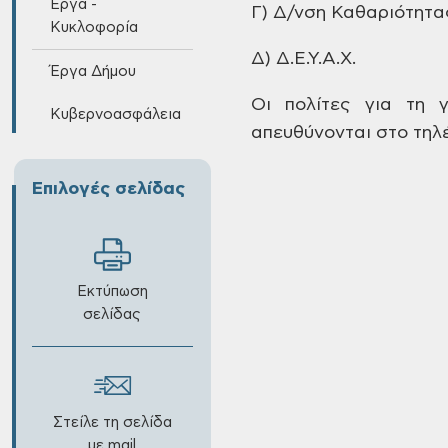
Έργα -
Γ) Δ/νση
Καθαριότητας
Κυκλοφορία
Δ) Δ.Ε.Υ.Α.Χ.
Έργα Δήμου
Οι πολίτες
για τη γν
Κυβερνοασφάλεια
απευθύνονται
στο τηλ
Επιλογές σελίδας
Εκτύπωση
σελίδας
Στείλε τη σελίδα
με mail