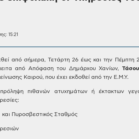
ης: 15:21
θεί από σήμερα, Τετάρτη 26 έως
και την Πέμπτη 2
πειτα από Απόφαση του
Δημάρχου Χανίων,
Τάσο
δείνωσης
Καιρού, που έχει εκδοθεί από την Ε.Μ.Υ.
πρόληψη πιθανών ατυχημάτων ή
έκτακτων γεγο
ρεσίες:
και Πυροσβεστικός Σταθμός
ηρεσιών