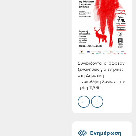
Συνεχίζονται οι
δωρεάν ξεναγήσεις
για ενήλικες στη
Δημοτική
Δίκτ
Πινακοθήκη Χανίων:
από 
νερο
Την Τρίτη 11/08
Χανί
Συνεχίζονται οι δωρεάν
ξεναγήσεις για ενήλικες
στη Δημοτική
Πινακοθήκη Χανίων: Την
Τρίτη 11/08
←
→
Τακτική συνεδρίαση
Δημοτικής
Επιτροπής στις 10-
08-2026
Ενημέρωση