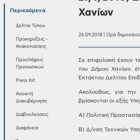
Χανίων
Περιεχόμενα
Δελτία Τύπου
26.09.2018 | Ώρα δημοσίευσ
Προκηρύξεις -
Ανακοινώσεις
Προσλήψεις
Σε επιφυλακή
έχουν τε
Προσωπικού
του
Δήμου Χανίων, έ
Έκτακτου Δελτίου Επι
Press Kit
Ακολούθως,
για την 
Ανοικτή
βρίσκονται οι εξής Υπη
Διακυβέρνηση
Διαβουλεύσεις
Α) Πολιτική
Προστασία 
Διαφάνεια
Β) Δ/νση
Τεχνικών Υπ