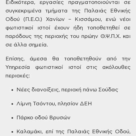
Ειδικότερα, εργασίες πραγματοποιούνται
σε
συγκεκριμένα τμήματα της Παλαιάς
Εθνικής
Οδού (Π.Ε.Ο.) Χανίων – Κισσάμου,
ενώ νέοι
φωτιστικοί ιστοί έχουν ήδη
τοποθετηθεί σε
παρόδους της περιοχής
του πρώην Θ.Ψ.Π.Χ. και
σε άλλα σημεία.
Επίσης,
άμεσα θα τοποθετηθούν από την
Υπηρεσία
φωτιστικοί ιστοί στις ακόλουθες
περιοχές:
Νέες
διανοίξεις, περιοχή πάνω Σούδας
Λίμνη
Τσόντου, πλησίον ΔΕΗ
Πάρκο
οδού Βρυσών
Καλαμάκι,
επί της Παλαιάς Εθνικής Οδού,