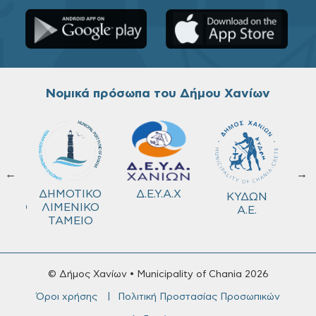
Νομικά πρόσωπα του Δήμου Χανίων
←
→
ΚΟ
Δ.Ε.Υ.Α.Χ
ΔΗΜΟΤΙΚΟ
ΚΥΔΩΝ
ΜΕΙΟ
ΛΙΜΕΝΙΚΟ
Α.Ε.
ΤΑΜΕΙΟ
© Δήμος Χανίων • Municipality of Chania 2026
Όροι χρήσης
Πολιτική Προστασίας Προσωπικών