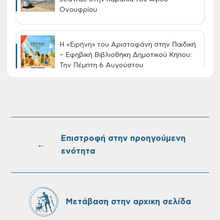
Ονουφρίου
Η «Ειρήνη» του Αριστοφάνη στην Παιδική
– Εφηβική Βιβλιοθήκη Δημοτικού Κήπου:
Την Πέμπτη 6 Αυγούστου
Διακοπή νερού στην οδό Νικολάου
Πλαστήρα της Δ.Κ. Τσικαλαριών
Επιστροφή στην προηγούμενη
←
ενότητα
Πίνακες Κατάταξης & Βαθμολογίας,
Πίνακες προσληπτέων και Ονομαστικοί
πίνακες της προκήρυξης ΣΟΧ 3/2026 του
Δήμου Χανίων
Μετάβαση στην αρχικη σελίδα