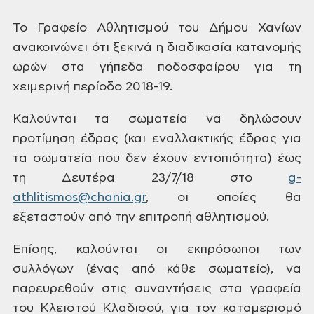
Το
Γραφείο Αθλητισμού του Δήμου Χανίων
ανακοινώνει ότι ξεκινά η διαδικασία
κατανομής
ωρών στα γήπεδα ποδοσφαίρου
για τη
χειμερινή περίοδο 2018-19.
Καλούνται
τα σωματεία να δηλώσουν
προτίμηση έδρας
(και εναλλακτικής έδρας για
τα σωματεία
που δεν έχουν εντοπιότητα) έως
τη Δευτέρα
23/7/18 στο
g-
athlitismos@chania.gr
,
οι οποίες θα
εξεταστούν από την επιτροπή
αθλητισμού.
Επίσης,
καλούνται οι εκπρόσωποι των
συλλόγων
(ένας από κάθε σωματείο), να
παρευρεθούν
στις συναντήσεις στα γραφεία
του Κλειστού
Κλαδισού, για τον καταμερισμό