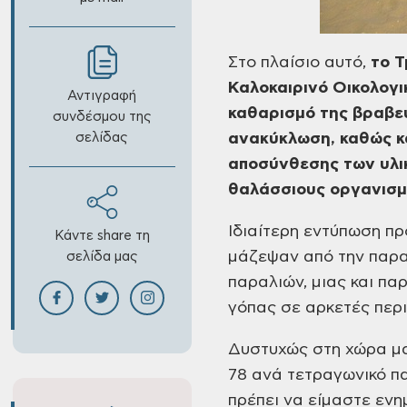
Στο πλαίσιο αυτό,
το
Τ
Καλοκαιρινό Οικολογι
Αντιγραφή
καθαρισμό της
βραβευ
συνδέσμου της
σελίδας
ανακύκλωση,
καθώς κ
αποσύνθεσης
των υλι
θαλάσσιους οργανισμ
Ιδιαίτερη
εντύπωση πρ
Κάντε share τη
μάζεψαν από την παρα
σελίδα μας
παραλιών, μιας και πα
γόπας σε αρκετές
περι
Δυστυχώς
στη χώρα μα
78 ανά τετραγωνικό π
πρέπει να
είμαστε ενημ