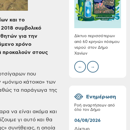
Συλλ
γρα
ων και το
περι
 2018 συμβολικό
με θ
Πινα
θητών για την
Δίκτυο περισσότερων
από 60 κρηνών πόσιμου
ύμενο χρόνο
νερού στον Δήμο
ά προκαλούν στους
Χανίων
Πίνακες Κατάταξης
& Βαθμολογίας,
←
→
Πίνακες
οτσίγαρων που
προσληπτέων και
Ονομαστικοί πίνακες
«μόνιμο κάτοικο»
των
της προκήρυξης
καθώς
τα παράγωγα της
ΣΟΧ 3/2026 του
Ενημέρωση
Δήμου Χανίων
Ροή αναρτήσεων από
όλο τον Δήμο
αρα να είναι ακόμα
και
ζουμε γι αυτό και θα
06/08/2026
06/
ς» συνήθειας, η
οποία
Δίκτυο
Τακ