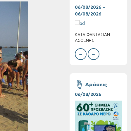
06/08/2026 -
07/
06/08/2026
07/
ΚΑΤΑ ΦΑΝΤΑΣΙΑΝ
Ο Κ
Τακτική συνεδρίαση
ΑΣΘΕΝΗΣ
ΠΛΟ
Δημοτικής
Επιτροπής στις 10-
←
→
08-2026
Δράσεις
06/08/2026
16/
Επαναλειτουργία
του συστήματος
SeaTrac στην
παραλία του Αγίου
Ονουφρίου