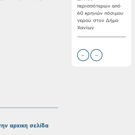
περισσότερων από
Δημ
60 κρηνών πόσιμου
Επι
νερού στον Δήμο
08-
Χανίων
Oριστικοί πίνακες
κατάταξης για την
πρόσληψη
προσωπικού με
σχέση εργάσιας
←
→
ιδιωτικού δικαίου
ορισμένου χρόνου
σε υπηρεσίες
καθαρισμού
σχολικών μονάδων
ην αρχικη σελίδα