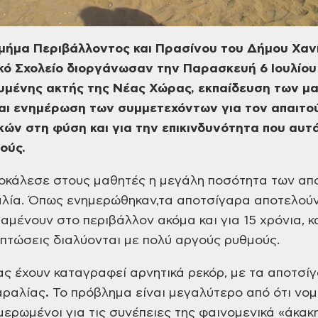
μήμα Περιβάλλοντος και Πρασίνου του
Δήμου Χανί
κό
Σχολείο διοργάνωσαν την Παρασκευή 6
Ιουλίου
μένης ακτής της Νέας Χώρας,
εκπαίδευση των μα
αι ενημέρωση των συμμετεχόντων
για τον απαιτο
κών στη φύση και για την
επικινδυνότητα που αυτ
ούς.
οκάλεσε στους μαθητές η
μεγάλη ποσότητα των απ
λία. Όπως ενημερώθηκαν,τα
αποτσίγαρα αποτελούν 
ραμένουν στο
περιβάλλον ακόμα και για 15 χρόνια, 
πτώσεις διαλύονται με πολύ αργούς
ρυθμούς.
ς έχουν καταγραφεί αρνητικά
ρεκόρ, με τα αποτσίγ
αραλίας
.
Το πρόβλημα είναι μεγαλύτερο από ότι
νομί
ερωμένοι για τις συνέπειες
της φαινομενικά «άκακη