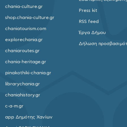
chania-culture.gr
Press kit
shop.chania-culture.gr
RSS feed
chaniatourism.com
Έργα Δήμου
explorechania.gr
Δήλωση προσβασιμό
chaniaroutes.gr
chania-heritage.gr
pinakothiki-chania.gr
librarychania.gr
chaniahistory.gr
c-a-m.gr
app Δημότης Χανίων