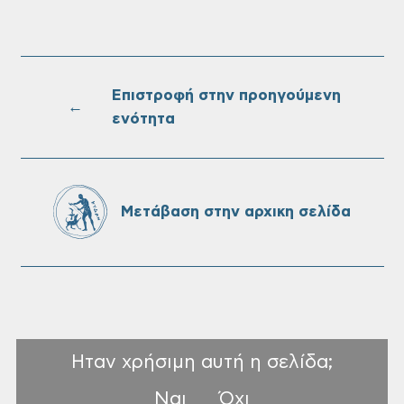
Τακτική συνεδρίαση Δημοτικής Επιτροπής
στις 10-08-2026
Επιστροφή στην προηγούμενη
←
ενότητα
Επαναλειτουργία του συστήματος
SeaTrac στην παραλία του Αγίου
Ονουφρίου
Μετάβαση στην αρχικη σελίδα
Ηταν χρήσιμη αυτή η σελίδα;
Ναι
Όχι