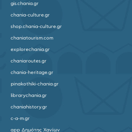
gis.chania.gr
chania-culture.gr
shop.chania-culture.gr
chaniatourism.com
explorechania.gr
chaniaroutes.gr
chania-heritage.gr
pinakothiki-chania.gr
librarychania.gr
chaniahistory.gr
c-a-m.gr
app Δημότης Χανίων