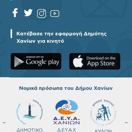
Κατέβασε την εφαρμογή Δημότης
Χανίων για κινητό
Νομικά πρόσωπα του Δήμου Χανίων
←
→
ΚΟ
Δ.Ε.Υ.Α.Χ
ΔΗΜΟΤΙΚΟ
ΚΥΔΩΝ