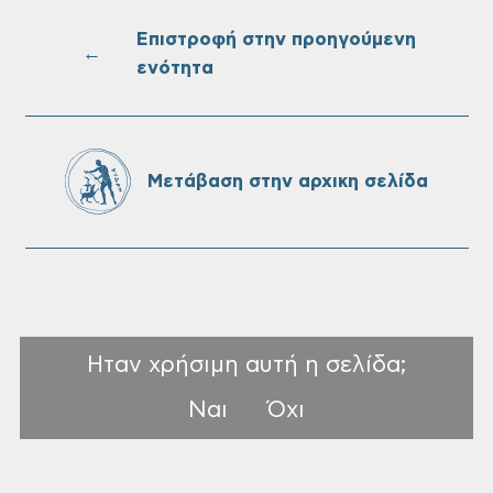
SeaTrac στην παραλία του Αγίου
Ονουφρίου
Επιστροφή στην προηγούμενη
←
ενότητα
Πίνακες Κατάταξης & Βαθμολογίας,
Πίνακες προσληπτέων και Ονομαστικοί
πίνακες της προκήρυξης ΣΟΧ 3/2026 του
Μετάβαση στην αρχικη σελίδα
Δήμου Χανίων
Ηταν χρήσιμη αυτή η σελίδα;
Ναι
Όχι