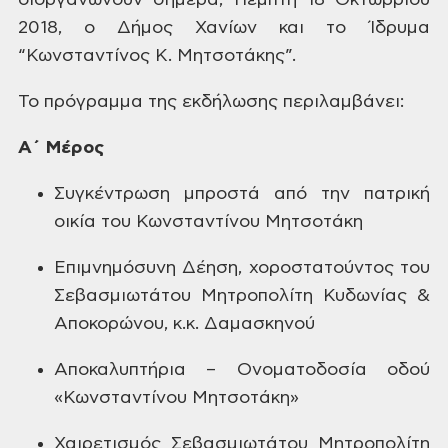
διοργανώνουν
σήμερα, Πέμπτη 18 Οκτωβρίου
2018, ο Δήμος Χανίων και το Ίδρυμα
“Κωνσταντίνος Κ. Μητσοτάκης”.
Το πρόγραμμα της
εκδήλωσης περιλαμβάνει:
Α΄
Μέρος
Συγκέντρωση μπροστά
από την πατρική
οικία του Κωνσταντίνου
Μητσοτάκη
Επιμνημόσυνη
Δέηση, χοροστατούντος του
Σεβασμιωτάτου
Μητροπολίτη Κυδωνίας &
Αποκορώνου,
κ.κ. Δαμασκηνού
Αποκαλυπτήρια
– Ονοματοδοσία οδού
«Κωνσταντίνου
Μητσοτάκη»
Χαιρετισμός
Σεβασμιωτάτου Μητροπολίτη