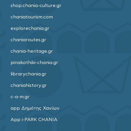
shop.chania-culture.gr
chaniatourism.com
explorechania.gr
chaniaroutes.gr
chania-heritage.gr
pinakothiki-chania.gr
librarychania.gr
chaniahistory.gr
c-a-m.gr
app Δημότης Χανίων
App i-PARK CHANIA