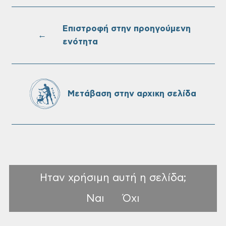
πίνακες της προκήρυξης ΣΟΧ 3/2026 του
Δήμου Χανίων
Επιστροφή στην προηγούμενη
←
ενότητα
Oριστικοί πίνακες κατάταξης για την
πρόσληψη προσωπικού με σχέση
εργάσιας ιδιωτικού δικαίου ορισμένου
χρόνου σε υπηρεσίες καθαρισμού
Μετάβαση στην αρχικη σελίδα
σχολικών μονάδων
Ηταν χρήσιμη αυτή η σελίδα;
Ναι
Όχι