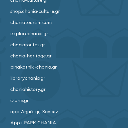
chania-culture.gr
shop.chania-culture.gr
chaniatourism.com
explorechania.gr
chaniaroutes.gr
chania-heritage.gr
pinakothiki-chania.gr
librarychania.gr
chaniahistory.gr
c-a-m.gr
app Δημότης Χανίων
App i-PARK CHANIA