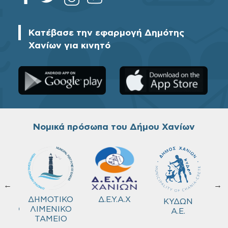
Κατέβασε την εφαρμογή Δημότης
Χανίων για κινητό
Νομικά πρόσωπα του Δήμου Χανίων
←
→
ΚΟ
Δ.Ε.Υ.Α.Χ
ΔΗΜΟΤΙΚΟ
ΚΥΔΩΝ
ΜΕΙΟ
ΛΙΜΕΝΙΚΟ
Α.Ε.
ΤΑΜΕΙΟ