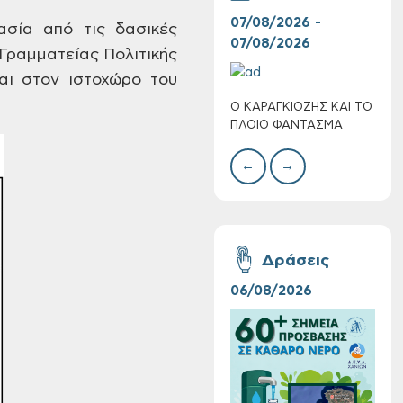
07/08/2026 -
30/
σία από τις
δασικές
07/08/2026
08/
Γραμματείας Πολιτικής
αι
στον ιστοχώρο του
Ο ΚΑΡΑΓΚΙΟΖΗΣ ΚΑΙ ΤΟ
BAZ
Τακτική συνεδρίαση
ΠΛΟΙΟ ΦΑΝΤΑΣΜΑ
ΜΕΓ
Δημοτικής
Επιτροπής στις 10-
←
→
08-2026
Δράσεις
06/08/2026
16/
Επαναλειτουργία
του συστήματος
SeaTrac στην
παραλία του Αγίου
Ονουφρίου