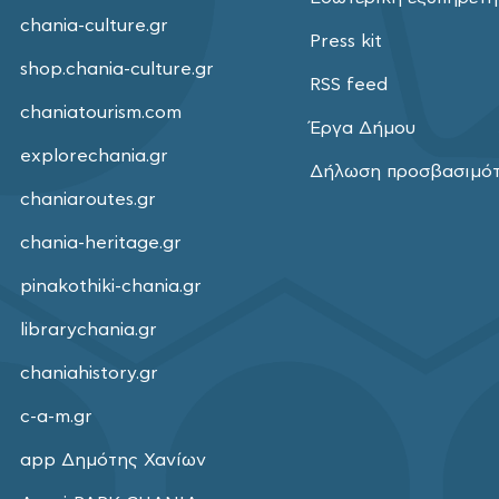
chania-culture.gr
Press kit
shop.chania-culture.gr
RSS feed
chaniatourism.com
Έργα Δήμου
explorechania.gr
Δήλωση προσβασιμό
chaniaroutes.gr
chania-heritage.gr
pinakothiki-chania.gr
librarychania.gr
chaniahistory.gr
c-a-m.gr
app Δημότης Χανίων