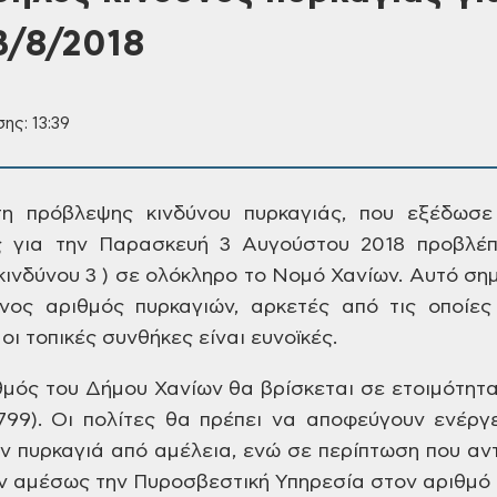
3/8/2018
ης: 13:39
η πρόβλεψης κινδύνου
πυρκαγιάς, που εξέδωσε 
ς για την Παρασκευή 3 Αυγούστου 2018 προβλέπ
κινδύνου
3 ) σε ολόκληρο το Νομό Χανίων. Αυτό
σημ
ος αριθμός πυρκαγιών, αρκετές
από τις οποίες
οι τοπικές συνθήκες
είναι ευνοϊκές.
θμός του Δήμου Χανίων
θα βρίσκεται σε ετοιμότητα
799).
Οι πολίτες θα πρέπει να
αποφεύγουν ενέργε
ν πυρκαγιά από
αμέλεια, ενώ σε περίπτωση που αν
ν
αμέσως την Πυροσβεστική Υπηρεσία στον
αριθμό 