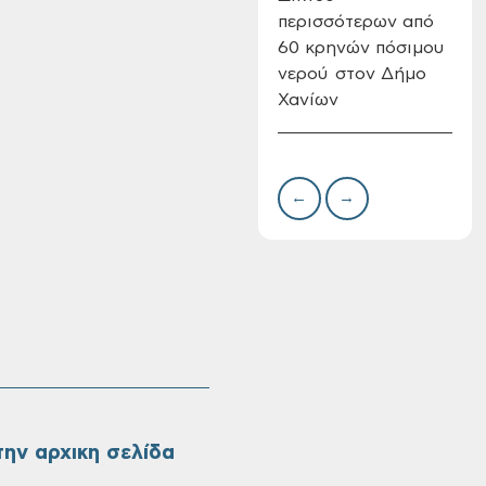
περισσότερων από
Δημ
60 κρηνών πόσιμου
Επι
νερού στον Δήμο
08-
Χανίων
Oριστικοί πίνακες
κατάταξης για την
πρόσληψη
προσωπικού με
σχέση εργάσιας
←
→
ιδιωτικού δικαίου
ορισμένου χρόνου
σε υπηρεσίες
καθαρισμού
σχολικών μονάδων
ην αρχικη σελίδα