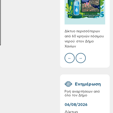
Συλλ
γρα
περι
με θ
Πινα
Δίκτυο περισσότερων
από 60 κρηνών πόσιμου
νερού στον Δήμο
Χανίων
Πίνακες Κατάταξης
& Βαθμολογίας,
←
→
Πίνακες
προσληπτέων και
Ονομαστικοί πίνακες
της προκήρυξης
ΣΟΧ 3/2026 του
Ενημέρωση
Δήμου Χανίων
Ροή αναρτήσεων από
όλο τον Δήμο
06/08/2026
06/
Δίκτυο
Τακ