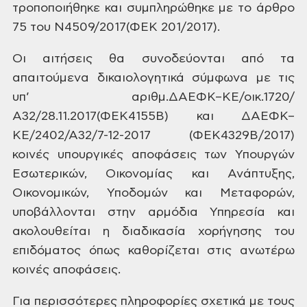
τροποποιήθηκε και
συμπληρώθηκε με το άρθρο
75 του
Ν4509/2017(ΦΕΚ 201/2017).
Οι
αιτήσεις θα συνοδεύονται από τα
απαιτούμενα δικαιολογητικά σύμφωνα με
τις
υπ’ αριθμ.ΔΑΕΦΚ–ΚΕ/οικ.1720/
Α32/28.11.2017(ΦΕΚ4155Β)
και ΔΑΕΦΚ–
ΚΕ/2402/Α32/7-12-2017 (ΦΕΚ4329Β/2017)
κοινές υπουργικές αποφάσεις των Υπουργών
Εσωτερικών, Οικονομίας και Ανάπτυξης,
Οικονομικών, Υποδομών και Μεταφορών,
υποβάλλονται στην αρμόδια Υπηρεσία και
ακολουθείται η διαδικασία χορήγησης
του
επιδόματος όπως καθορίζεται στις
ανωτέρω
κοινές αποφάσεις.
Για
περισσότερες πληροφορίες σχετικά με
τους