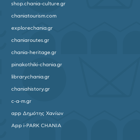
shop.chania-culture.gr
chaniatourism.com
explorechania.gr
chaniaroutes.gr
chania-heritage.gr
pinakothiki-chania.gr
librarychania.gr
chaniahistory.gr
c-a-m.gr
app Δημότης Χανίων
App i-PARK CHANIA