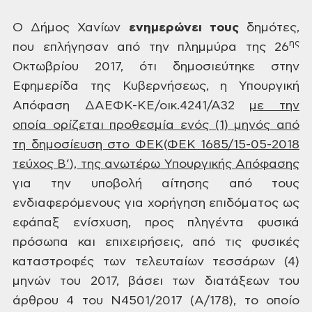
Ο
Δήμος Χανίων
ενημερώνει τους
δημότες,
ης
που επλήγησαν από την πλημμύρα της 26
Οκτωβρίου 2017, ότι δημοσιεύτηκε στην
Εφημερίδα της Κυβερνήσεως, η Υπουργική
Απόφαση ΔΑΕΦΚ-ΚΕ/οικ.4241/Α32
με την
οποία
ορίζεται προθεσμία ενός (1) μηνός από
τη
δημοσίευση στο ΦΕΚ(ΦΕΚ 1685/
15-05-2018
τεύχος Β’
),
της ανωτέρω
Υπουργικής Απόφασης
για την υποβολή
αίτησης από τους
ενδιαφερόμενους για
χορήγηση επιδόματος ως
εφάπαξ ενίσχυση,
προς πληγέντα φυσικά
πρόσωπα και
επιχειρήσεις, από τις φυσικές
καταστροφές
των τελευταίων τεσσάρων (4)
μηνών του
2017, βάσει των διατάξεων του
άρθρου 4 του
Ν4501/2017 (Α/178), το οποίο