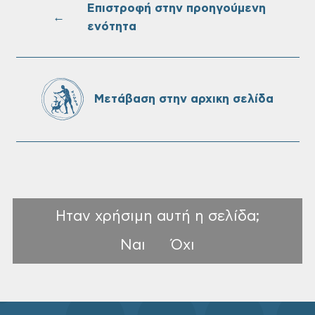
Επιστροφή στην προηγούμενη
←
ενότητα
Πίνακες Κατάταξης & Βαθμολογίας,
Πίνακες προσληπτέων και Ονομαστικοί
πίνακες της προκήρυξης ΣΟΧ 3/2026 του
Δήμου Χανίων
Μετάβαση στην αρχικη σελίδα
Ηταν χρήσιμη αυτή η σελίδα;
Ναι
Όχι