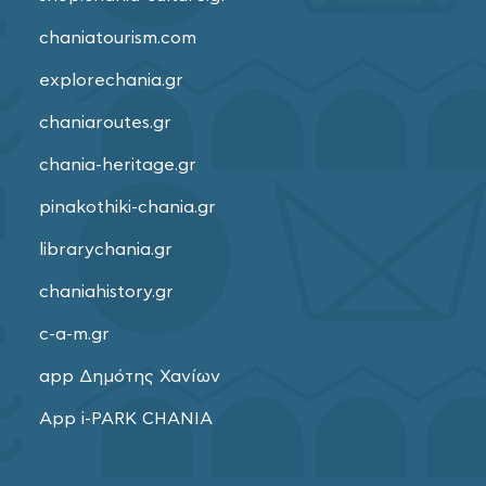
chaniatourism.com
explorechania.gr
chaniaroutes.gr
chania-heritage.gr
pinakothiki-chania.gr
librarychania.gr
chaniahistory.gr
c-a-m.gr
app Δημότης Χανίων
App i-PARK CHANIA