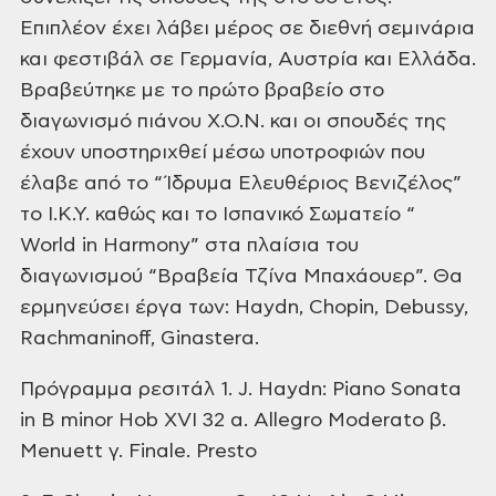
Επιπλέον έχει λάβει μέρος σε διεθνή σεμινάρια
και φεστιβάλ σε Γερμανία, Αυστρία και Ελλάδα.
Βραβεύτηκε με το πρώτο βραβείο στο
διαγωνισμό πιάνου Χ.Ο.Ν. και οι
σπουδές της
έχουν υποστηριχθεί μέσω υποτροφιών που
έλαβε από το “Ίδρυμα
Ελευθέριος Βενιζέλος”
το Ι.Κ.Υ. καθώς και το Ισπανικό Σωματείο “
World
in Harmony” στα πλαίσια του
διαγωνισμού “Βραβεία Τζίνα Μπαχάουερ”. Θα
ερμηνεύσει έργα των: Haydn, Chopin, Debussy,
Rachmaninoff, Ginastera.
Πρόγραμμα ρεσιτάλ
1. J. Haydn: Piano Sonata
in B minor Hob XVI 32
α. Allegro Moderato
β.
Menuett
γ. Finale. Presto