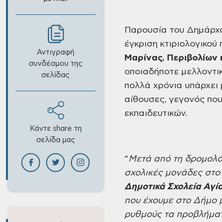
Παρουσία
του Δημάρχο
έγκριση
κτιριολογικού
Αντιγραφή
Μαρίνας, Περιβολίων 
συνδέσμου της
οποιαδήποτε
μελλοντι
σελίδας
πολλά χρόνια υπάρχει
αίθουσες, γεγονός πο
εκπαιδευτικών.
Κάντε share τη
σελίδα μας
“
Μετά από
τη δρομολό
σχολικές μονάδες στο
Δημοτικά Σχολεία Αγί
που έχουμε στο Δήμο
μ
ρυθμούς
τα
προβλήματα