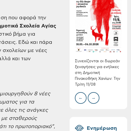
ση που
αφορά την
Συνεχίζονται οι
δωρεάν ξεναγήσεις
μοτικά
Σχολεία Αγίας
για ενήλικες στη
στικό βήμα για
Δημοτική
Δίκτ
άσεις. Εδώ και
πάρα
Πινακοθήκη Χανίων:
από 
νερο
Την Τρίτη 11/08
ν
σχολείων με νέες
Χανί
αλλά και των
Συνεχίζονται οι δωρεάν
ξεναγήσεις για ενήλικες
στη Δημοτική
Πινακοθήκη Χανίων: Την
Τρίτη 11/08
δημιουργηθούν
8
νέες
←
→
μματος για τα
Τακτική συνεδρίαση
με
όλες τις ανάγκες
Δημοτικής
ε
με σταθερούς
Επιτροπής στις 10-
κάτι το πρωτοποριακό”
,
08-2026
Ενημέρωση