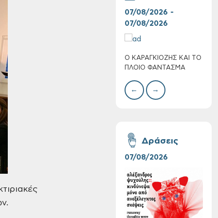
07/08/2026 -
30/
07/08/2026
08/
Ο ΚΑΡΑΓΚΙΟΖΗΣ ΚΑΙ ΤΟ
BAZ
Πολύ Υψηλός
ΠΛΟΙΟ ΦΑΝΤΑΣΜΑ
ΜΕΓ
Κίνδυνος Πυρκαγιάς
για αύριο Σάββατο 8
←
→
Αυγούστου 2026
Δράσεις
07/08/2026
06/
κτιριακές
ν.