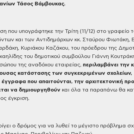
ανίων Τάσος
Βάμβουκας.
η που υπογράφτηκε την Τρίτη
(11/12) στο γραφείο
ντων και των
Αντιδημάρχων κκ. Σταύρου Φιωτάκη,
Ε
αρδάκη,
Κυριάκου Καζάκου, του πρόεδρου της
Δημοτ
χαηλίδης του δημοτικού συμβούλου
Γιάννη Κουτράκ
σώπου της αναδόχου εταιρείας,
π
εριλαμβάνει την
χουσας κατάστασης των
συγκεκριμένων
σχολείων,
 έγγραφα που απαιτούνται,
την αρχιτεκτονική πρ
ετα
ι
να δημιουργηθούν
και όλα τα παραπάνω
θα κα
ος έγκριση.
ίγει ο δρόμος για να λυθεί το
μέγιστο πρόβλημα σχ