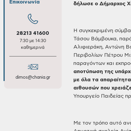
Επικοινωνία
δήλωσε ο Δήμαρχος Χ
Η συγκεκριμένη
σύμβασ
28213 41600
Τάσου Βάμβουκα, παρό
7:30 με 14:30
Αλιφιεράκη, Αντώνη Β
καθημερινά
Περιβολίων Πέτρου
Μι
παραγόντων
και εκπρο
αποτύπωση
της υπάρ
dimos@chania.gr
με όλα
τα απαραίτητα
αιθο
υ
σ
ώ
ν που χρει
ά
ζ
Υπουργείο Παιδείας
πρ
Με τον τρόπο
αυτό ανο