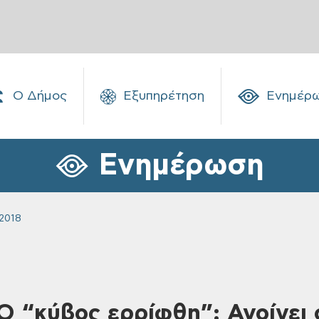
Ο Δήμος
Εξυπηρέτηση
Ενημέρ
Ενημέρωση
2018
 Ο “κύβος ερρίφθη”: Ανοίγει