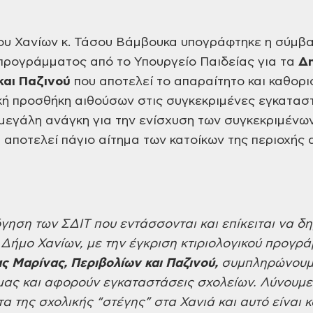
υ Χανίων κ. Τάσου Βάμβουκα
υπογράφτηκε η σύμβα
 προγράμματος από το
Υπουργείο Παιδείας για τα
Δη
και
Παζινού
που αποτελεί το απαραίτητο
και καθορι
κή προσθήκη αιθούσων στις
συγκεκριμένες εγκαταστ
 μεγάλη ανάγκη
για την ενίσχυση των συγκεκριμένω
υ
αποτελεί πάγιο αίτημα των κατοίκων της
περιοχής 
γηση των ΣΔΙΤ που εντάσσονται
και επίκειται να 
 Δήμο Χανίων,
με
την
έγκριση
κτιριολογικού προγρά
ας Μαρίνας,
Περιβολίων και Παζινού,
συμπληρώνου
ας και αφορούν εγκαταστάσεις σχολείων.
Λύνουμ
 της σχολικής “στέγης” στα
Χανιά και αυτό είναι 