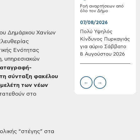
Ροή αναρτήσεων από
όλο τον Δήμο
07/08/2026
07/
Πολύ Υψηλός
Συν
 του Δημάρχου Χανίων
Κίνδυνος Πυρκαγιάς
δωρ
λευθερίας
Επαναλειτουργία
για αύριο Σάββατο
για
ικής Ενότητας
του συστήματος
8 Αυγούστου 2026
Δημ
η, υπηρεσιακών
SeaTrac στην
Πιν
παραλία του Αγίου
 καταγραφή-
Την
Ονουφρίου
 τη σύνταξη φακέλου
←
→
ομελέτη των νέων
τατεθούν στο
ολικής “στέγης”
στα