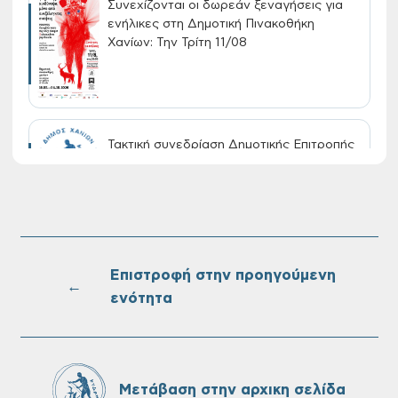
Συνεχίζονται οι δωρεάν ξεναγήσεις για
ενήλικες στη Δημοτική Πινακοθήκη
Χανίων: Την Τρίτη 11/08
Τακτική συνεδρίαση Δημοτικής Επιτροπής
στις 10-08-2026
Επαναλειτουργία του συστήματος
SeaTrac στην παραλία του Αγίου
Ονουφρίου
Επιστροφή στην προηγούμενη
←
ενότητα
Πίνακες Κατάταξης & Βαθμολογίας,
Πίνακες προσληπτέων και Ονομαστικοί
πίνακες της προκήρυξης ΣΟΧ 3/2026 του
Μετάβαση στην αρχικη σελίδα
Δήμου Χανίων