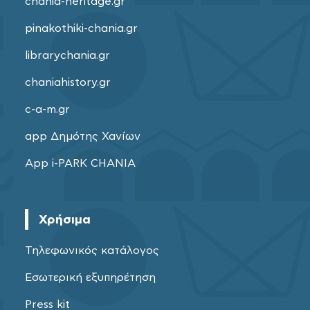
chania-heritage.gr
pinakothiki-chania.gr
librarychania.gr
chaniahistory.gr
c-a-m.gr
app Δημότης Χανίων
App i-PARK CHANIA
Χρήσιμα
Τηλεφωνικός κατάλογος
Εσωτερική εξυπηρέτηση
Press kit