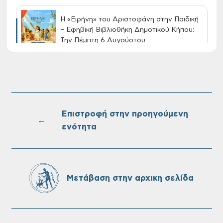
Η «Ειρήνη» του Αριστοφάνη στην Παιδική
– Εφηβική Βιβλιοθήκη Δημοτικού Κήπου:
Την Πέμπτη 6 Αυγούστου
Διακοπή νερού στην οδό Νικολάου
Πλαστήρα της Δ.Κ. Τσικαλαριών
Επιστροφή στην προηγούμενη
←
ενότητα
Πίνακες Κατάταξης & Βαθμολογίας,
Πίνακες προσληπτέων και Ονομαστικοί
πίνακες της προκήρυξης ΣΟΧ 3/2026 του
Δήμου Χανίων
Μετάβαση στην αρχικη σελίδα