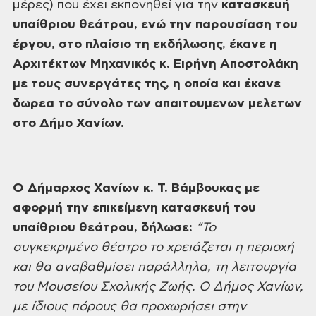
μέρες) που έχει εκπονηθεί
για την
κατασκευή
υπαίθριου θεάτρου, ενώ την παρουσίαση
του
έργου,
στο
πλαίσιο τη εκδήλωσης,
έκανε η
Αρχιτέκτων Μηχανικός κ. Ειρήνη
Αποστολάκη
με
τους συνεργάτες της, η οποία και έκανε
δωρεα το σύνολο των απαιτουμενων μελετων
στο Δήμο Χανίων.
Ο
Δήμαρχος Χανίων κ. Τ. Βάμβουκας με
αφορμή
την επικείμενη κατασκευή του
υπαίθριου
θεάτρου, δήλωσε:
“Το
συγκεκριμένο θέατρο το χρειάζεται η
περιοχή
και θα αναβαθμίσει παράλληλα,
τη λειτουργία
του Μουσείου Σχολικής
Ζωής. Ο Δήμος Χανίων,
με ίδιους πόρους
θα προχωρήσει στην