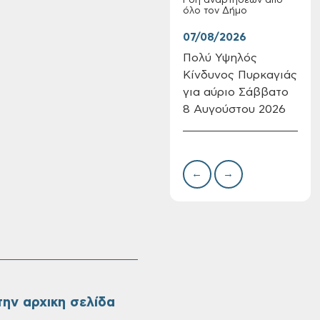
Ροή αναρτήσεων από
όλο τον Δήμο
07/08/2026
07/
Πολύ Υψηλός
Συν
Κίνδυνος Πυρκαγιάς
δωρ
για αύριο Σάββατο
για
8 Αυγούστου 2026
Δημ
Πίνακες Κατάταξης
Πιν
& Βαθμολογίας,
Την
Πίνακες
προσληπτέων και
←
→
Ονομαστικοί πίνακες
της προκήρυξης
ΣΟΧ 3/2026 του
Δήμου Χανίων
ην αρχικη σελίδα