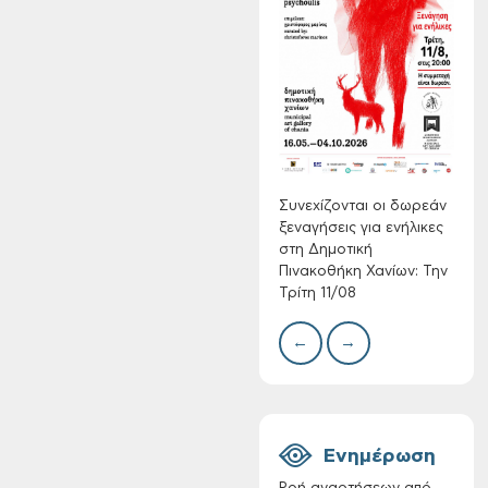
Τακτική συνεδρίαση
Δίκτ
Δημοτικής
από 
Επιτροπής στις 10-
νερο
08-2026
Χανί
Συνεχίζονται οι δωρεάν
ξεναγήσεις για ενήλικες
στη Δημοτική
Πινακοθήκη Χανίων: Την
Τρίτη 11/08
←
→
Επαναλειτουργία
του συστήματος
SeaTrac στην
παραλία του Αγίου
Ονουφρίου
Ενημέρωση