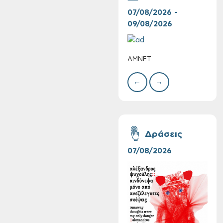
07/08/2026 -
10/
09/08/2026
10/
ΑΜΝΕΤ
ΣΥΝ
ΧΡΙ
ΣΤΑ
←
→
Συνεχίζονται οι
δωρεάν ξεναγήσεις
Δράσεις
για ενήλικες στη
Δημοτική
07/08/2026
06/
Πινακοθήκη Χανίων:
Την Τρίτη 11/08