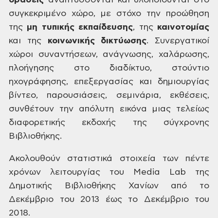
δράσεις
αναπτύσσονται
και υλοποιούνται στο
συγκεκριμένο χώρο,
με στόχο την προώθηση
της
μη
τυπικής εκπαίδευσης
,
της
καινοτομίας
και της
κοινωνικής
δικτύωσης
.
Συνεργατικοί
χώροι συναντήσεων,
ανάγνωσης, χαλάρωσης,
πλοήγησης στο
διαδίκτυο, στούντιο
ηχογράφησης,
επεξεργασίας και δημιουργίας
βίντεο,
παρουσιάσεις, σεμινάρια, εκθέσεις,
συνθέτουν την απόλυτη εικόνα μιας
τελείως
διαφορετικής εκδοχής της
σύγχρονης
Βιβλιοθήκης.
Ακολουθούν
στατιστικά στοιχεία των πέντε
χρόνων
λειτουργίας του Media
Lab
της
Δημοτικής Βιβλιοθήκης Χανίων από
το
Δεκέμβριο του 2013 έως το Δεκέμβριο
του
2018.