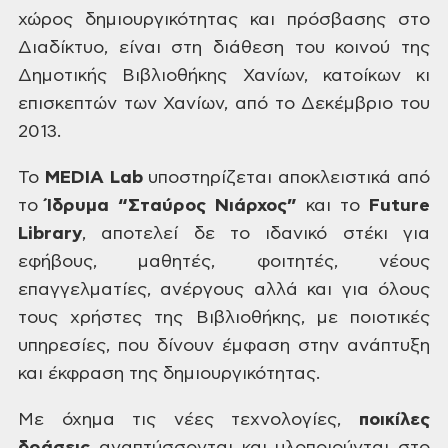
χώρος δημιουργικότητας
και πρόσβασης στο
Διαδίκτυο,
είναι
στη διάθεση του κοινού της
Δημοτικής
Βιβλιοθήκης Χανίων, κατοίκων κι
επισκεπτών
των Χανίων, από το Δεκέμβριο του
2013.
Το
MEDIA
Lab
υποστηρίζεται αποκλειστικά από
το
Ίδρυμα
“Σταύρος Νιάρχος”
και το
Future
Library
,
αποτελεί δε το ιδανικό στέκι για
εφήβους,
μαθητές, φοιτητές, νέους
επαγγελματίες,
ανέργους αλλά και για όλους
τους χρήστες
της Βιβλιοθήκης, με ποιοτικές
υπηρεσίες,
που δίνουν έμφαση στην ανάπτυξη
και
έκφραση της δημιουργικότητας.
Με
όχημα τις νέες τεχνολογίες,
ποικίλες