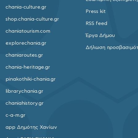
chania-culture.gr
Press kit
shop.chania-culture.gr
RSS feed
chaniatourism.com
Έργα Δήμου
explorechania.gr
Δήλωση προσβασιμό
chaniaroutes.gr
chania-heritage.gr
pinakothiki-chania.gr
librarychania.gr
chaniahistory.gr
c-a-m.gr
app Δημότης Χανίων