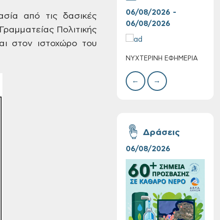
06/08/2026 -
06/
σία από τις
δασικές
06/08/2026
06/
Γραμματείας Πολιτικής
αι
στον ιστοχώρο του
ΝΥΧΤΕΡΙΝΗ ΕΦΗΜΕΡΙΑ
ΚΑΤ
Τακτική συνεδρίαση
ΑΣΘ
Δημοτικής
←
→
Επιτροπής στις 10-
08-2026
Δράσεις
06/08/2026
16/
Επαναλειτουργία
του συστήματος
SeaTrac στην
παραλία του Αγίου
Ονουφρίου