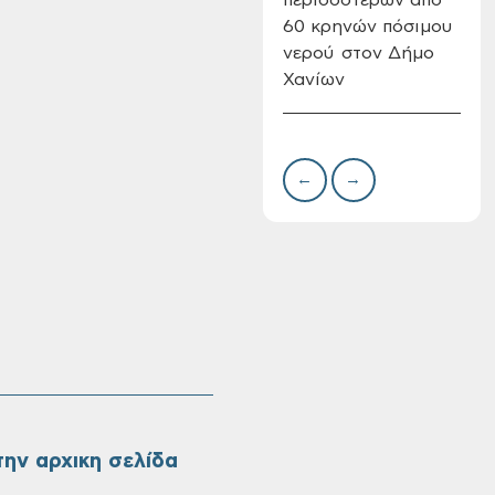
60 κρηνών πόσιμου
Επι
νερού στον Δήμο
08-
Χανίων
Oριστικοί πίνακες
κατάταξης για την
πρόσληψη
προσωπικού με
←
→
σχέση εργάσιας
ιδιωτικού δικαίου
ορισμένου χρόνου
σε υπηρεσίες
καθαρισμού
σχολικών μονάδων
ην αρχικη σελίδα