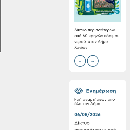
Συλλ
γρα
περι
με θ
Πινα
Δίκτυο περισσότερων
από 60 κρηνών πόσιμου
νερού στον Δήμο
Χανίων
Πίνακες Κατάταξης
←
→
& Βαθμολογίας,
Πίνακες
προσληπτέων και
Ονομαστικοί πίνακες
της προκήρυξης
Ενημέρωση
ΣΟΧ 3/2026 του
Δήμου Χανίων
Ροή αναρτήσεων από
όλο τον Δήμο
06/08/2026
06/
Δίκτυο
Τακ
περισσότερων από
Δημ