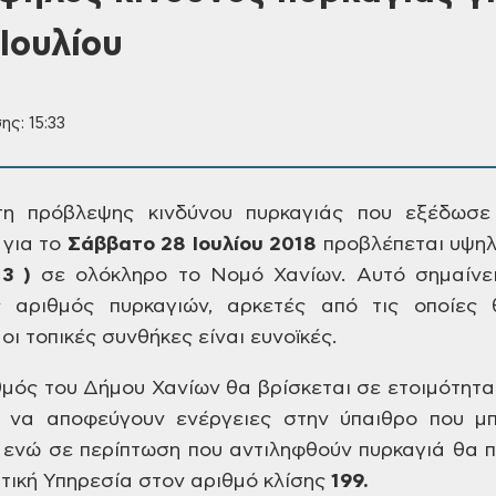
Ιουλίου
ης: 15:33
η πρόβλεψης κινδύνου
πυρκαγιάς που εξέδωσε 
 για το
Σάββατο
28 Ιουλίου 2018
προβλέπεται υψη
3 )
σε ολόκληρο το Νομό Χανίων. Αυτό
σημαίνει
αριθμός πυρκαγιών, αρκετές
από τις οποίες 
οι τοπικές συνθήκες
είναι ευνοϊκές.
θμός του Δήμου Χανίων
θα βρίσκεται σε ετοιμότητα
ι να
αποφεύγουν ενέργειες στην ύπαιθρο που
μπ
ενώ σε περίπτωση που αντιληφθούν
πυρκαγιά θα π
ική Υπηρεσία στον
αριθμό κλίσης
199.